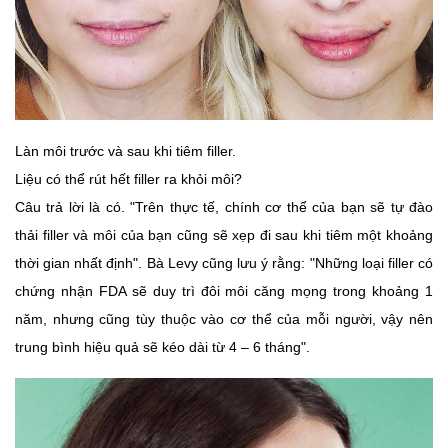
Làn môi trước và sau khi tiêm filler.
Liệu có thể rút hết filler ra khỏi môi?
Câu trả lời là có. "Trên thực tế, chính cơ thể của bạn sẽ tự đào
thải filler và môi của bạn cũng sẽ xẹp đi sau khi tiêm một khoảng
thời gian nhất định". Bà Levy cũng lưu ý rằng: "Những loại filler có
chứng nhận FDA sẽ duy trì đôi môi căng mọng trong khoảng 1
năm, nhưng cũng tùy thuộc vào cơ thể của mỗi người, vậy nên
trung bình hiệu quả sẽ kéo dài từ 4 – 6 tháng".