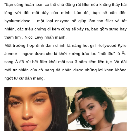
"Bạn cũng hoàn toàn có thể chủ động rút filler nếu không thấy hài
lòng với đôi môi dày của mình. Lúc đó, bạn sẽ cần đến
hyaluronidase – một loại enzyme sẽ giúp làm tan filler và tất
nhiên, các triệu chứng đi kèm cũng sẽ xảy ra, bao gồm sưng hay
thâm tím", Nicci Levy nhấn mạnh.
Một trường hợp đình đám chính là nàng hot girl Hollywood Kylie
Jenner – người được cho là khởi xướng trào lưu "môi tều" từ Âu
sang Á đã rút hết filler khỏi môi sau 3 năm tiêm liên tục. Và đôi
môi tự nhiên của cô nàng đã nhận được những lời khen không
ngớt từ cư dân mạng.