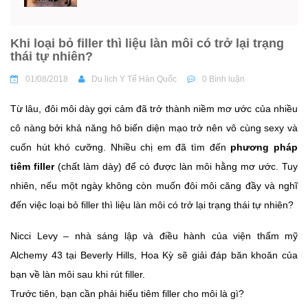
Khi loại bỏ filler thì liệu làn môi có trở lại trạng
thái tự nhiên?
01/08/2018
Du lịch Y Tế Hàn Quốc
0 Bình luận
Từ lâu, đôi môi dày gợi cảm đã trở thành niềm mơ ước của nhiều
cô nàng bởi khả năng hô biến diện mạo trở nên vô cùng sexy và
cuốn hút khó cưỡng. Nhiều chị em đã tìm đến
phương pháp
tiêm filler
(chất làm dày) để có được làn môi hằng mơ ước. Tuy
nhiên, nếu một ngày không còn muốn đôi môi căng đầy và nghĩ
đến việc loại bỏ filler thì liệu làn môi có trở lại trạng thái tự nhiên?
Nicci Levy – nhà sáng lập và điều hành của viện thẩm mỹ
Alchemy 43 tại Beverly Hills, Hoa Kỳ sẽ giải đáp băn khoăn của
bạn về làn môi sau khi rút filler.
Trước tiên, bạn cần phải hiểu tiêm filler cho môi là gì?