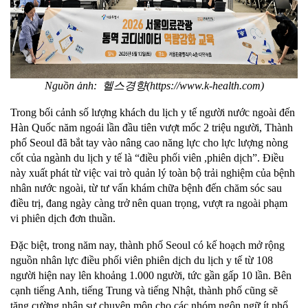
Nguồn ảnh: 헬스경향(https://www.k-health.com)
Trong bối cảnh số lượng khách du lịch y tế
ng
ười
nước ngoài đến
Hàn Quốc năm ngoái lần đầu tiên vượt mốc 2 triệu người, Thành
phố Seoul đã bắt tay vào nâng cao năng lực cho lực lượng nòng
cốt của ngành du lịch y tế là “điều phối viên
,
phiên dịch”. Điều
này xuất phát từ việc vai trò quản lý toàn bộ trải nghiệm của bệnh
nhân nước ngoài, từ tư vấn khám chữa bệnh đến chăm sóc sau
điều trị, đang ngày càng trở nên quan trọng, vượt ra ngoài phạm
vi phiên dịch đơn thuần.
Đặc biệt, trong năm nay,
t
hành phố Seoul có kế hoạch mở rộng
nguồn nhân lực điều phối viên phiên dịch du lịch y tế từ 108
người hiện nay lên khoảng 1.000 người, tức gần gấp 10 lần. Bên
cạnh tiếng Anh, tiếng Trung và tiếng Nhật, thành phố cũng sẽ
tăng cường nhân sự chuyên môn cho các nhóm ngôn ngữ ít phổ