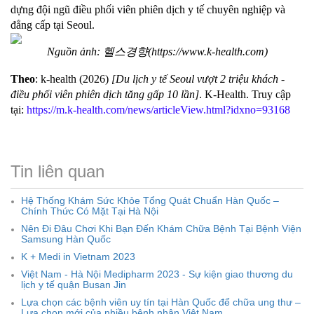
dựng đội ngũ điều phối viên phiên dịch y tế chuyên nghiệp và
đẳng cấp tại Seoul.
Nguồn ảnh: 헬스경향(https://www.k-health.com)
Theo
: k-health (2026)
[Du lịch y tế Seoul vượt 2 triệu khách -
điều phối viên phiên dịch tăng gấp 10 lần]
. K-Health. Truy cập
tại:
https://m.k-health.com/news/articleView.html?idxno=93168
Tin liên quan
Hệ Thống Khám Sức Khỏe Tổng Quát Chuẩn Hàn Quốc –
Chính Thức Có Mặt Tại Hà Nội
Nên Đi Đâu Chơi Khi Bạn Đến Khám Chữa Bệnh Tại Bệnh Viện
Samsung Hàn Quốc
K + Medi in Vietnam 2023
Việt Nam - Hà Nội Medipharm 2023 - Sự kiện giao thương du
lịch y tế quận Busan Jin
Lựa chọn các bệnh viên uy tín tại Hàn Quốc để chữa ung thư –
Lựa chọn mới của nhiều bệnh nhân Việt Nam