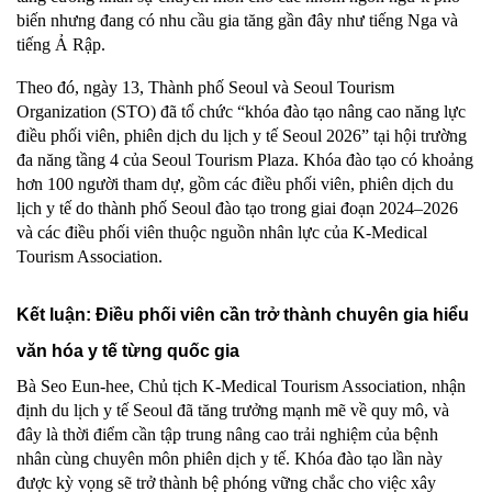
biến nhưng đang có nhu cầu gia tăng gần đây như tiếng Nga và
tiếng Ả Rập.
Theo đó, ngày 13, Thành phố Seoul và Seoul Tourism
Organization (STO)
đã tổ chức “
k
hóa đào tạo nâng cao năng lực
điều phối viên
,
phiên dịch du lịch y tế Seoul 2026” tại hội trường
đa năng tầng 4 của Seoul Tourism Plaza. Khóa đào tạo có khoảng
hơn 100 người tham dự, gồm các điều phối viên
,
phiên dịch du
lịch y tế do
t
hành phố Seoul đào tạo trong giai đoạn 2024–2026
và các điều phối viên thuộc nguồn nhân lực của K-Medical
Tourism Association.
Kết luận: Điều phối viên cần trở thành chuyên gia hiểu
văn hóa y tế từng quốc gia
Bà Seo Eun-hee, Chủ tịch K-Medical Tourism Association, nhận
định du lịch y tế Seoul đã tăng trưởng mạnh mẽ về quy mô, và
đây là thời điểm cần tập trung nâng cao trải nghiệm của bệnh
nhân cùng chuyên môn phiên dịch y tế. Khóa đào tạo lần này
được kỳ vọng sẽ trở thành bệ phóng vững chắc cho việc xây