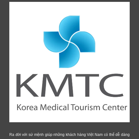
Ra đời với sứ mệnh giúp những khách hàng Việt Nam có thể dễ dàng