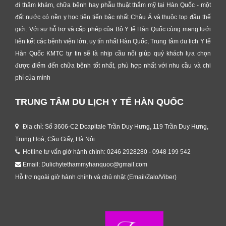
đi thăm khám, chữa bệnh hay phẫu thuật thẩm mỹ tại Hàn Quốc - một
đất nước có nền y học tiên tiến bậc nhất Châu Á và thuộc top đầu thế
giới. Với sự hỗ trợ và cấp phép của Bộ Y tế Hàn Quốc cùng mạng lưới
liên kết các bệnh viện lớn, uy tín nhất Hàn Quốc, Trung tâm du lịch Y tế
Hàn Quốc KMTC tự tin sẽ là nhịp cầu nối giúp quý khách lựa chọn
được điểm đến chữa bệnh tốt nhất, phù hợp nhất với nhu cầu và chi
phí của mình
TRUNG TÂM DU LỊCH Y TẾ HÀN QUỐC
Địa chỉ: Số 3606-C2 Dcapitale Trần Duy Hưng, 119 Trần Duy Hưng,
Trung Hoà, Cầu Giấy, Hà Nội
Hotline tư vấn giờ hành chính: 0246 2928280 - 0948 199 542
Email: Dulichytethammyhanquoc@gmail.com
Hỗ trợ ngoài giờ hành chính và chủ nhật (Email/Zalo/Viber)