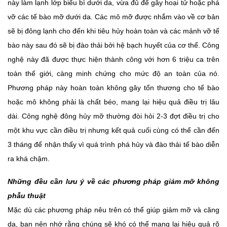
này làm lạnh lớp biểu bì dưới da, vừa đủ để gây hoại tử hoặc phá
vỡ các tế bào mỡ dưới da. Các mô mỡ được nhắm vào về cơ bản
sẽ bị đông lạnh cho đến khi tiêu hủy hoàn toàn và các mảnh vỡ tế
bào này sau đó sẽ bị đào thải bởi hệ bạch huyết của cơ thể. Công
nghệ này đã được thực hiện thành công với hơn 6 triệu ca trên
toàn thế giới, càng minh chứng cho mức độ an toàn của nó.
Phương pháp này hoàn toàn không gây tổn thương cho tế bào
hoặc mô không phải là chất béo, mang lại hiệu quả điều trị lâu
dài. Công nghệ đông hủy mỡ thường đòi hỏi 2-3 đợt điều trị cho
một khu vực cần điều trị nhưng kết quả cuối cùng có thể cần đến
3 tháng để nhận thấy vì quá trình phá hủy và đào thải tế bào diễn
ra khá chậm.
Những đều cần lưu ý về các phương pháp giảm mỡ không
phẫu thuật
Mặc dù các phương pháp nêu trên có thể giúp giảm mỡ và căng
da, bạn nên nhớ rằng chúng sẽ khó có thể mang lại hiệu quả rõ