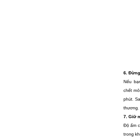
6. Đừng
Nếu bạn
chết mô
phút. S
thương.
7. Giữ 
Độ ẩm c
trong k