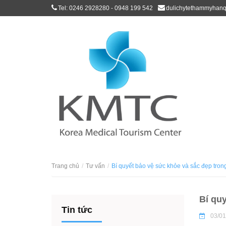
Tel: 0246 2928280 - 0948 199 542
dulichytethammyhan
Trang chủ
Tư vấn
Bí quyết bảo vệ sức khỏe và sắc đẹp tro
Bí qu
Tin tức
03/01