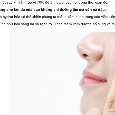
hút sau khi tắm rửa vì 70% độ ẩm da bị bốc hơi trong thời gian đó.
ung cho làn da của bạn không chỉ dưỡng ẩm mà còn cả dầu.
h hydrat hóa có thể khiến chúng ta mất đi tầm quan trọng của việc kiểm
ũng như làm sáng da và rạng rỡ. Thoa thêm kem dưỡng bổ sung và m