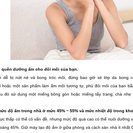
 quên dưỡng ẩm cho đôi môi của bạn.
 dễ bị nứt nẻ và bong tróc môi, đừng bao giờ xé lớp da bong r
i hoặc một sản phẩm làm ẩm môi tương tự, phủ đôi môi của bạn bằ
au đó sử dụng một miếng bông gòn hoặc miếng tẩy trang, chà nhẹ l
mức độ ẩm trong nhà ở mức 45% ~ 55% và mức nhiệt độ trong kho
ực thấp có thể có vấn đề, nhưng mức độ quá cao có thể nuôi dưỡng v
hoảng 45%. Giữ máy tạo độ ẩm ở giữa phòng và cách sàn nhà ít nhất 