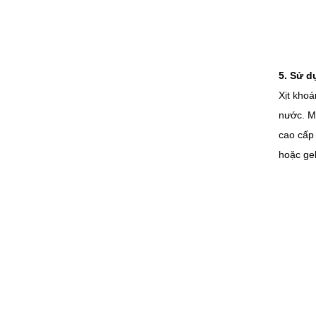
5. Sử d
Xịt kho
nước. M
cao cấp
hoặc gel