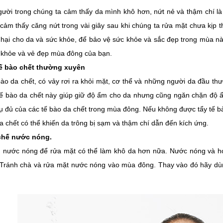
gười trong chúng ta cảm thấy da mình khô hơn, nứt nẻ và thậm chí 
 cảm thấy căng nứt trong vài giây sau khi chúng ta rửa mặt chưa kịp
 hại cho da và sức khỏe, để bảo vệ sức khỏe và sắc đẹp trong mùa nà
 khỏe và vẻ đẹp mùa đông của bạn.
tế bào chết thường xuyên
ào da chết, có vảy rơi ra khỏi mặt, cơ thể và những người da đầu th
ế bào da chết này giúp giữ độ ẩm cho da nhưng cũng ngăn chặn độ ẩm
tụ đủ của các tế bào da chết trong mùa đông. Nếu không được tẩy tế b
a chết có thể khiến da trông bị sạm và thậm chí dẫn đến kích ứng.
chế nước nóng.
 nước nóng để rửa mặt có thể làm khô da hơn nữa. Nước nóng và hơ
 Tránh chà và rửa mặt nước nóng vào mùa đông. Thay vào đó hãy dù
.