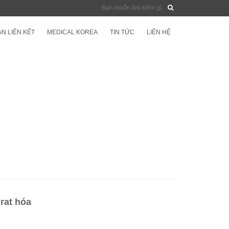
N LIÊN KẾT
MEDICAL KOREA
TIN TỨC
LIÊN HỆ
rat hóa