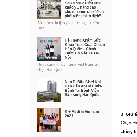
Seoul đạt 2 triệu lượt
khách… nâng cao
chuyên môn cho “điều
phối viên phiên dịch”
Số khách du lịch y tế nước ngoài đến
Hàn...
Hệ Thống Khám Sức
Khỏe Tổng Quát Chuẩn
Hàn Quốc – Chính
Thức Có Mặt Tại Hà
Nội
Ngày càng nhiều người Việt Nam lựa
chọn Hàn Quốc...
Nên Đi Đâu Chơi Khi
Bạn Đến Khám Chữa
Bệnh Tại Bệnh Viện
Samsung Hàn Quốc
K + Medi in Vietnam
3. Giữ 
2023
Chọn cá
chẳng h