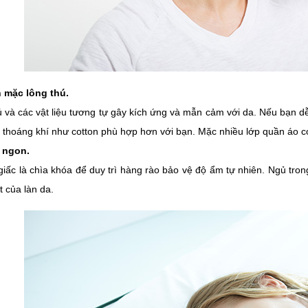
h mặc lông thú.
 và các vật liệu tương tự gây kích ứng và mẫn cảm với da. Nếu bạn d
u thoáng khí như cotton phù hợp hơn với bạn. Mặc nhiều lớp quần áo co
 ngon.
iấc là chìa khóa để duy trì hàng rào bảo vệ độ ẩm tự nhiên. Ngủ tro
t của làn da.