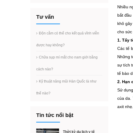
Nhiều n
bắt đầu
Tư vấn
khô gây
cho sức
Độn cằm có thể cho kết quả vĩnh viễn
1. Tẩy 
được hay không?
Các tế b
Những t
Chữa sụp mí mắt cho nam giới bằng
sự tích 
cách nào?
tế bào d
Kỹ thuật nâng mũi Hàn Quốc là như
2. Hạn 
Sử dụng
thế nào?
của da.
axit nhẹ
Tin tức nổi bật
Thời kỳ du lịch y tế