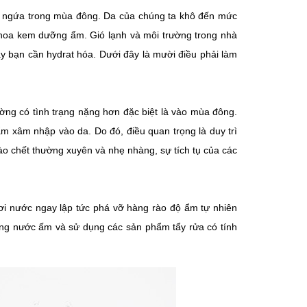
là ngứa trong mùa đông. Da của chúng ta khô đến mức
 thoa kem dưỡng ẩm. Gió lạnh và môi trường trong nhà
y bạn cần hydrat hóa. Dưới đây là mười điều phải làm
ường có tình trạng nặng hơn đặc biệt là vào mùa đông.
 xâm nhập vào da. Do đó, điều quan trọng là duy trì
ào chết thường xuyên và nhẹ nhàng, sự tích tụ của các
i nước ngay lập tức phá vỡ hàng rào độ ẩm tự nhiên
ng nước ấm và sử dụng các sản phẩm tẩy rửa có tính