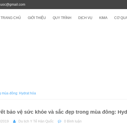
quoc@gmail.com
TRANG CHỦ
GIỚI THIỆU
QUY TRÌNH
DỊCH VỤ
KIMA
CƠ QUA
ng mùa đông: Hydrat hóa
yết bảo vệ sức khỏe và sắc đẹp trong mùa đông: Hyd
/2019
Du lịch Y Tế Hàn Quốc
0 Bình luận