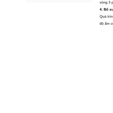
vòng 3 p
4. Bổ s
Quá trìn
độ ẩm c