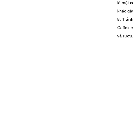
là một c
khác gâ
8. Trán
Caffeine
và rượu.