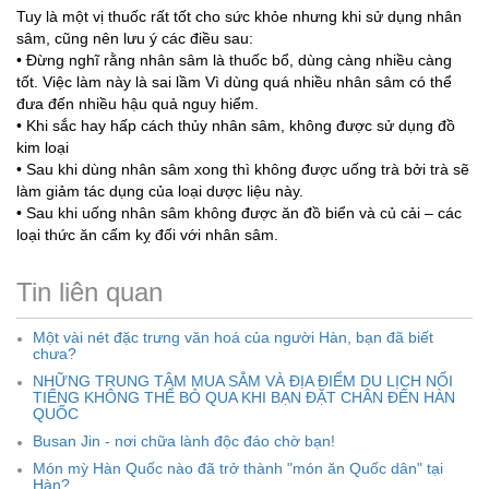
Tuy là một vị thuốc rất tốt cho sức khỏe nhưng khi sử dụng nhân
sâm, cũng nên lưu ý các điều sau:
• Đừng nghĩ rằng nhân sâm là thuốc bổ, dùng càng nhiều càng
tốt. Việc làm này là sai lầm Vì dùng quá nhiều nhân sâm có thể
đưa đến nhiều hậu quả nguy hiểm.
• Khi sắc hay hấp cách thủy nhân sâm, không được sử dụng đồ
kim loại
• Sau khi dùng nhân sâm xong thì không được uống trà bởi trà sẽ
làm giảm tác dụng của loại dược liệu này.
• Sau khi uống nhân sâm không được ăn đồ biển và củ cải – các
loại thức ăn cấm kỵ đối với nhân sâm.
Tin liên quan
Một vài nét đặc trưng văn hoá của người Hàn, bạn đã biết
chưa?
NHỮNG TRUNG TÂM MUA SẮM VÀ ĐỊA ĐIỂM DU LỊCH NỔI
TIẾNG KHÔNG THỂ BỎ QUA KHI BẠN ĐẶT CHÂN ĐẾN HÀN
QUỐC
Busan Jin - nơi chữa lành độc đáo chờ bạn!
Món mỳ Hàn Quốc nào đã trở thành "món ăn Quốc dân" tại
Hàn?