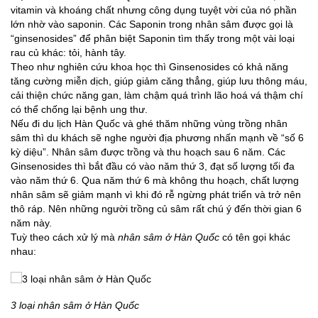
vitamin và khoáng chất nhưng công dụng tuyệt vời của nó phần
lớn nhờ vào saponin. Các Saponin trong nhân sâm được gọi là
“ginsenosides” để phân biệt Saponin tìm thấy trong một vài loại
rau củ khác: tỏi, hành tây.
Theo như nghiên cứu khoa học thì Ginsenosides có khả năng
tăng cường miễn dịch, giúp giảm căng thẳng, giúp lưu thông máu,
cải thiện chức năng gan, làm chậm quá trình lão hoá vá thậm chí
có thể chống lại bệnh ung thư.
Nếu đi du lịch Hàn Quốc và ghé thăm những vùng trồng nhân
sâm thì du khách sẽ nghe người địa phương nhấn mạnh về “số 6
kỳ diệu”. Nhân sâm được trồng và thu hoạch sau 6 năm. Các
Ginsenosides thì bắt đầu có vào năm thứ 3, đạt số lượng tối đa
vào năm thứ 6. Qua năm thứ 6 mà không thu hoạch, chất lượng
nhân sâm sẽ giảm mạnh vì khi đó rễ ngừng phát triển và trở nên
thô ráp. Nên những người trồng củ sâm rất chú ý đến thời gian 6
năm này.
Tuỳ theo cách xử lý mà
nhân sâm ở Hàn Quốc
có tên gọi khác
nhau:
3 loại nhân sâm ở Hàn Quốc