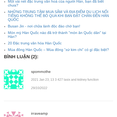
Một vài nét đặc trưng văn hoá của người Hàn, bạn đã biết
chưa?
NHỮNG TRUNG TÂM MUA SẮM VÀ ĐỊA ĐIỂM DU LỊCH NỔI
TIẾNG KHÔNG THỂ BỎ QUA KHI BẠN ĐẶT CHÂN ĐẾN HÀN
QUỐC
Busan Jin - nơi chữa lành độc đáo chờ bạn!
Món mỳ Hàn Quốc nào đã trở thành "món ăn Quốc dân" tại
Hàn?
20 Đặc trưng văn hóa Hàn Quốc
Mùa đông Hàn Quốc – Mùa đông “xứ kim chi” có gì đặc biệt?
BÌNH LUẬN (2):
spommothe
2021 Jan 23; 13 3 427 lasix and kidney function
29/10/2022
irraveamp