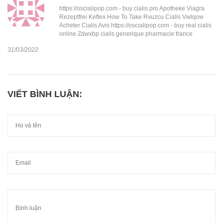
https://oscialipop.com - buy cialis pro Apotheke Viagra
Rezeptfrei Keflex How To Take Rvuzcu Cialis Vwlqow
Acheter Cialis Avis https://oscialipop.com - buy real cialis
online Zdwxbp cialis generique pharmacie france
31/03/2022
VIẾT BÌNH LUẬN: