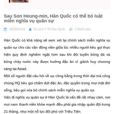
Sau Son Heung-min, Hàn Quốc có thể bỏ luật
miễn nghĩa vụ quân sự
05/09/2018
Du lịch Y Tế Hàn Quốc
2 Bình luận
Hàn Quốc có khả năng sẽ xem xét lại chính sách miễn nghĩa vụ
quân sự cho các vận động viên giữa lúc nhiều người kêu gọi thực
hiện quy định nghiêm ngặt hơn sau khi đội tuyển bóng đá và
bóng chày nước này được hưởng đặc ân vì giành huy chương
vàng tại Asiad.
Một số người đặt câu hỏi về sự công bằng trong thời đại mà công
chúng HQ kêu gọi chấm dứt đặc ân, đặc quyền trong mọi mặt đời
sống, kêu gọi xóa bỏ chính sách miễn nghĩa vụ quân sự.
Việc đi nghĩa vụ quân sự ở Hàn Quốc là vấn đề rất nhạy cảm, nơi
mọi nam thanh niên khỏe mạnh đều phải gia nhập quân đội trong
21 tháng, như một nỗ lực đối phó với Triều Tiên.