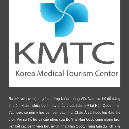
Ra đời với sứ mệnh giúp những khách hàng Việt Nam có thể dễ dàng
đi thăm khám, chữa bệnh hay phẫu thuật thẩm mỹ tại Hàn Quốc - một
đất nước có nền y học tiên tiến bậc nhất Châu Á và thuộc top đầu thế
giới. Với sự hỗ trợ và cấp phép của Bộ Y tế Hàn Quốc cùng mạng lưới
liên kết các bệnh viện lớn, uy tín nhất Hàn Quốc, Trung tâm du lịch Y tế