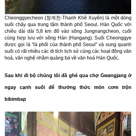
Cheonggyecheon (청계천-Thanh Khê Xuyên) là một dòng
suối chảy qua trung tâm thành phố Seoul, Hàn Quốc với
chiều dài dài 5,8 km đổ vào sông Jungnangcheon, cuối
cùng hợp lưu với sông Hán (Hangang). Suối Cheonggye
được gọi là “lá phổi của thành phố Seoul” và xung quanh
suối có rất nhiều các di tích lịch sử cùng các hoạt động văn
hoá, văn nghệ nhằm quảng bá về văn hoá Hàn Quốc.
Sau khi đi bộ chúng tôi đã ghé qua chợ Gwangjang ở
ngay cạnh suối để thưởng thức món cơm trộn
bibimbap