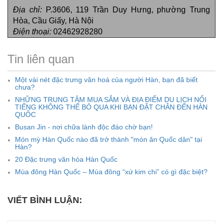
Địa chỉ:
P.3606, 119 Trần Duy Hưng, phường Trung
Hòa, Cầu Giấy, Hà Nội
Điện thoại:
02462928280
Tin liên quan
Một vài nét đặc trưng văn hoá của người Hàn, bạn đã biết
chưa?
NHỮNG TRUNG TÂM MUA SẮM VÀ ĐỊA ĐIỂM DU LỊCH NỔI
TIẾNG KHÔNG THỂ BỎ QUA KHI BẠN ĐẶT CHÂN ĐẾN HÀN
QUỐC
Busan Jin - nơi chữa lành độc đáo chờ bạn!
Món mỳ Hàn Quốc nào đã trở thành "món ăn Quốc dân" tại
Hàn?
20 Đặc trưng văn hóa Hàn Quốc
Mùa đông Hàn Quốc – Mùa đông “xứ kim chi” có gì đặc biệt?
VIẾT BÌNH LUẬN: