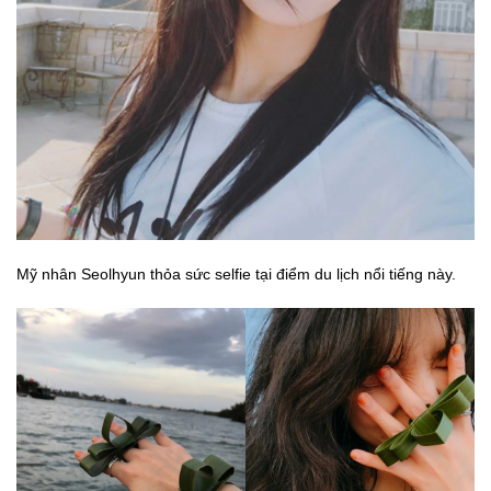
Mỹ nhân Seolhyun thỏa sức selfie tại điểm du lịch nổi tiếng này.