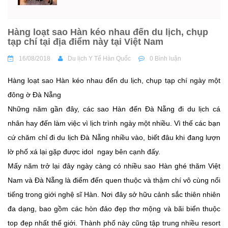
Hàng loạt sao Hàn kéo nhau đến du lịch, chụp
tạp chí tại địa điểm này tại Việt Nam
16/08/2018
Du lịch Y Tế Hàn Quốc
0 Bình luận
Hàng loạt sao Hàn kéo nhau đến du lịch, chụp tạp chí ngày một
đông ờ Đà Nẵng
Những năm gần đây, các sao Hàn đến Đà Nẵng đi du lịch cá
nhân hay đến làm việc vì lịch trình ngày một nhiều. Vì thế các bạn
cứ chăm chỉ đi du lịch Đà Nẵng nhiều vào, biết đâu khi đang lượn
lờ phố xá lại gặp được idol ngay bên cạnh đấy.
Mấy năm trở lại đây ngày càng có nhiều sao Hàn ghé thăm Việt
Nam và Đà Nẵng là điểm đến quen thuộc và thậm chí vô cùng nổi
tiếng trong giới nghệ sĩ Hàn. Nơi đây sở hữu cảnh sắc thiên nhiên
đa dạng, bao gồm các hòn đảo đẹp thơ mộng và bãi biển thuộc
top đẹp nhất thế giới. Thành phố này cũng tập trung nhiều resort