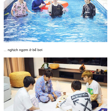
... nghịch ngợm ở bể bơi