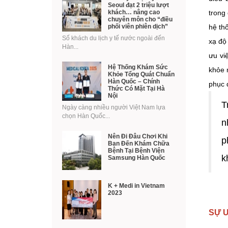
Seoul đạt 2 triệu lượt
khách… nâng cao
trong
chuyên môn cho “điều
phối viên phiên dịch”
hệ th
Số khách du lịch y tế nước ngoài đến
xạ độ
Hàn...
ưu việ
Hệ Thống Khám Sức
khỏe 
Khỏe Tổng Quát Chuẩn
Hàn Quốc – Chính
phục 
Thức Có Mặt Tại Hà
Nội
T
Ngày càng nhiều người Việt Nam lựa
chọn Hàn Quốc...
n
Nên Đi Đâu Chơi Khi
p
Bạn Đến Khám Chữa
Bệnh Tại Bệnh Viện
k
Samsung Hàn Quốc
K + Medi in Vietnam
2023
SỰ Ư