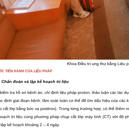
Khoa Điều trị ung thư bằng Liệu
C TIẾN HÀNH CỦA LIỆU PHÁP
 Chẩn đoán và lập kế hoạch trị liệu
kiểm tra hồ sơ bệnh án, chỉ định liệu pháp proton, thảo luận các tác dụn
c định giai đoạn bệnh, tầm soát toàn cơ thể để tìm dấu hiệu của các
 cắt lớp bằng bức xạ positron). Trong từng trường hợp, có thể thêm 
oạch trị liệu cùng phương pháp chụp cắt lớp máy tính (CT) với độ ph
 lập kế hoạch khoảng 2 – 4 ngày.