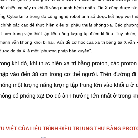
 đó chiếu xạ xảy ra khi đi vòng quanh bệnh nhân. Tia X cũng được sử
ống Cyberknife trong đó công nghệ robot ảnh số được kết hợp với thi
 chính xác cao để thực hiện điều trị phẫu thuật phóng xạ. Các phươ
t hơn trong việc thiết lập liều năng lượng tại điểm khối u. Tuy nhiên,
mạnh vẫn không khỏi bị hại. Vấn đề cơ học của xạ trị bằng tia X vẫn
được do tia X là một “phương pháp bắn xuyên”.
rong khi đó, khi thực hiện xạ trị bằng proton, các prot
hập vào đến 38 cm trong cơ thể người. Trên đường đi t
hóng một lượng năng lượng tập trung lớn vào khối u ở 
hông có phóng xạ! Do đó ảnh hưởng lớn nhất ở trong khố
U VIỆT CỦA LIỆU TRÌNH
ĐIỀU TRỊ UNG THƯ BẰNG PROT