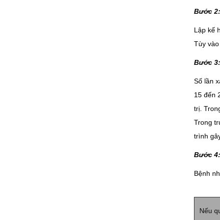
Bước 2:
Lập kế h
Tùy vào 
Bước 3:
Số lần x
15 đến 2
trị. Tro
Trong tr
trình gâ
Bước 4:
Bệnh nhâ
Nếu qu