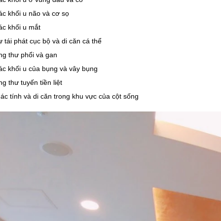
c khối u não và cơ sọ
ác khối u mắt
 tái phát cục bộ và di căn cá thể
ng thư phổi và gan
ác khối u của bụng và vây bụng
g thư tuyến tiền liệt
ác tính và di căn trong khu vực của cột sống