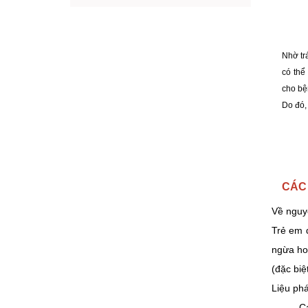
Nhờ tr
có thể
cho bện
Do đó,
CÁC
Về nguyê
Trẻ em đ
ngừa ho
(đặc biệ
Liệu phá
Cá