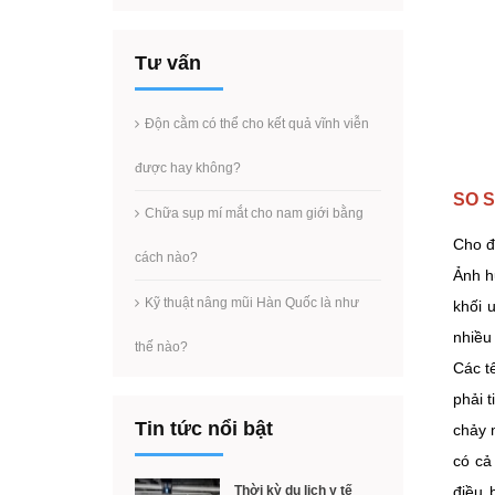
Tư vấn
Độn cằm có thể cho kết quả vĩnh viễn
được hay không?
SO 
Chữa sụp mí mắt cho nam giới bằng
Cho đ
cách nào?
Ảnh h
Kỹ thuật nâng mũi Hàn Quốc là như
khối 
nhiều
thế nào?
Các t
phải 
Tin tức nổi bật
chảy 
có cả
Thời kỳ du lịch y tế
điều 