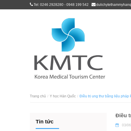
Tel: 0246 2928280 - 0948 199 542
dulichytethammyhan
Trang chủ
Y học Hàn Quốc
Điều trị ung thư bằng liệu pháp 
Điều t
Tin tức
03/06