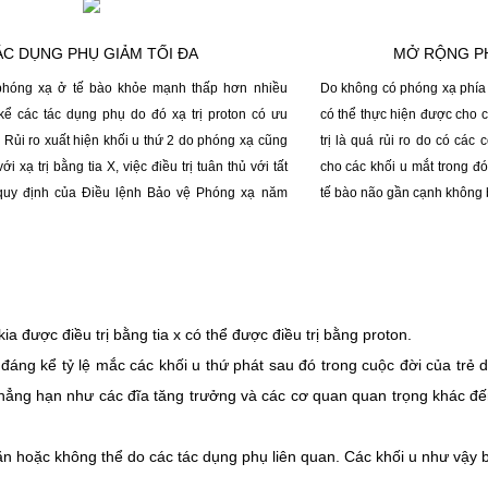
ÁC DỤNG PHỤ GIẢM TỐI ĐA
MỞ RỘNG PH
phóng xạ ở tế bào khỏe mạnh thấp hơn nhiều
Do không có phóng xạ phía s
ể các tác dụng phụ do đó xạ trị proton có ưu
có thể thực hiện được cho c
 Rủi ro xuất hiện khối u thứ 2 do phóng xạ cũng
trị là quá rủi ro do có các
i xạ trị bằng tia X, việc điều trị tuân thủ với tất
cho các khối u mắt trong đó
quy định của Điều lệnh Bảo vệ Phóng xạ năm
tế bào não gần cạnh không bị
kia được điều trị bằng tia x có thể được điều trị bằng proton.
đáng kể tỷ lệ mắc các khối u thứ phát sau đó trong cuộc đời của trẻ d
 chẳng hạn như các đĩa tăng trưởng và các cơ quan quan trọng khác 
hăn hoặc không thể do các tác dụng phụ liên quan. Các khối u như vậy