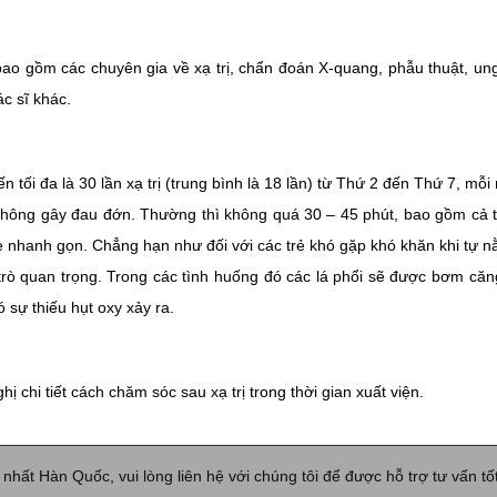
bao gồm các chuyên gia về xạ trị, chẩn đoán X-quang, phẫu thuật, ung
c sĩ khác.
ến tối đa là 30 lần xạ trị (trung bình là 18 lần) từ Thứ 2 đến Thứ 7, mỗ
n không gây đau đớn. Thường thì không quá 30 – 45 phút, bao gồm cả t
ẹ nhanh gọn. Chẳng hạn như đối với các trẻ khó gặp khó khăn khi tự n
trò quan trọng. Trong các tình huống đó các lá phổi sẽ được bơm căn
 sự thiếu hụt oxy xảy ra.
chi tiết cách chăm sóc sau xạ trị trong thời gian xuất viện.
hất Hàn Quốc, vui lòng liên hệ với chúng tôi để được hỗ trợ tư vấn tốt