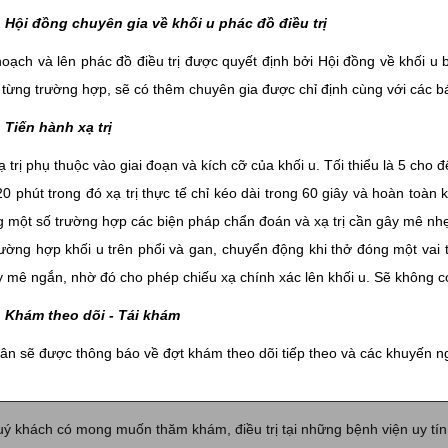
 Hội đồng chuyên gia về khối u phác đồ điều trị
oạch và lên phác đồ điều trị được quyết định bởi Hội đồng về khối u 
từng trường hợp, sẽ có thêm chuyên gia được chỉ định cùng với các bá
 Tiến hành xạ trị
ạ trị phụ thuộc vào giai đoạn và kích cỡ của khối u. Tối thiểu là 5 cho đ
0 phút trong đó xạ trị thực tế chỉ kéo dài trong 60 giây và hoàn toà
ng một số trường hợp các biện pháp chẩn đoán và xạ trị cần gây mê nh
ường hợp khối u trên phổi và gan, chuyển động khi thở đóng một vai 
y mê ngắn, nhờ đó cho phép chiếu xạ chính xác lên khối u. Sẽ không có
 Khám theo dõi - Tái khám
n sẽ được thông báo về đợt khám theo dõi tiếp theo và các khuyến nghị 
ý khách có mong muốn thăm khám, điều trị tại những bệnh viện uy tín n