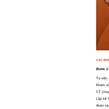
CÁC BƯỚ
Bước 1:
Tư vấn, 
Khám xá
CT (chụp
Lập kế h
đoán và