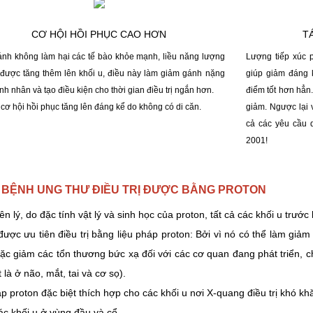
CƠ HỘI HỒI PHỤC CAO HƠN
T
ánh không làm hại các tế bào khỏe mạnh, liều năng lượng
Lượng tiếp xúc 
 được tăng thêm lên khối u, điều này làm giảm gánh nặng
giúp giảm đáng k
h nhân và tạo điều kiện cho thời gian điều trị ngắn hơn.
điểm tốt hơn hẳn.
 cơ hội hồi phục tăng lên đáng kể do không có di căn.
giảm. Ngược lại vớ
cả các yêu cầu 
2001!
 BỆNH UNG THƯ
ĐIỀU TRỊ ĐƯỢC BẰNG PROTON
n lý, do đặc tính vật lý và sinh học của proton, tất cả các khối u trước 
ược ưu tiên điều trị bằng liệu pháp proton: Bởi vì nó có thể làm giảm 
ặc giảm các tổn thương bức xạ đối với các cơ quan đang phát triển,
t là ở não, mắt, tai và cơ sọ).
p proton đặc biệt thích hợp cho các khối u nơi X-quang điều trị khó k
c khối u ở vùng đầu và cổ