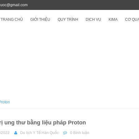
quoc@gmail.com
TRANG CHỦ
GIỚI THIỆU
QUY TRÌNH
DỊCH VỤ
KIMA
CƠ QUA
Proton
rị ung thư bằng liệu pháp Proton
/2022
Du lịch Y Tế Hàn Quốc
0 Bình luận