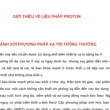
GIỚI THIỆU VỀ
LIỆU PHÁP PROTON
SÁNH VỚI PHƯƠNG PHÁP
XẠ TRỊ THÔNG THƯỜNG
ến nay tiêu chuẩn được sử dụng phổ biến nhất là xạ trị bằng tia X.
ưởng tối đa của tia X xảy ra ngay dưới da, nhưng suy giảm dần trên
u và kết quả là các tế bào khỏe mạnh ở trước khối u sẽ tiếp xúc vớ
 nhất chứ không phải khối u.
ế bào khỏe mạnh phía sau khối u như: tủy, thần kinh thị giác, các ph
tiếp xúc một cách không cần thiết với phóng xạ dẫn đến các tác dụng
máu ruột, kích ứng da, viêm phổi và sơ cứng động mạch kéo theo. Ng
 nguy cơ phát triển khối u kéo theo! Các phương pháp mới hơn bao 
biến liều (IMRT) trong đó khối u được chiếu xạ từ nhiều hướng, và 