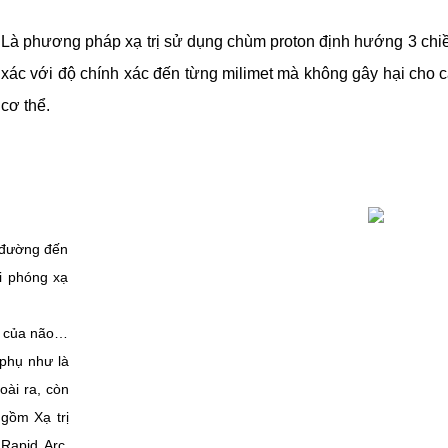
Là phương pháp xạ trị sử dụng chùm proton định hướng 3 chi
xác với độ chính xác đến từng milimet mà không gây hại cho
cơ thể.
 đường đến
i phóng xạ
ần của não…
 phụ như là
oài ra, còn
gồm Xạ trị
Rapid Arc,