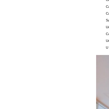
Cá
C
Sự
U
C
Un
U 