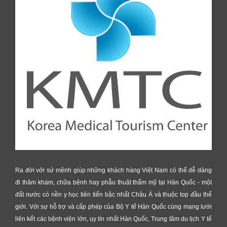
Ra đời với sứ mệnh giúp những khách hàng Việt Nam có thể dễ dàng
đi thăm khám, chữa bệnh hay phẫu thuật thẩm mỹ tại Hàn Quốc - một
đất nước có nền y học tiên tiến bậc nhất Châu Á và thuộc top đầu thế
giới. Với sự hỗ trợ và cấp phép của Bộ Y tế Hàn Quốc cùng mạng lưới
liên kết các bệnh viện lớn, uy tín nhất Hàn Quốc, Trung tâm du lịch Y tế