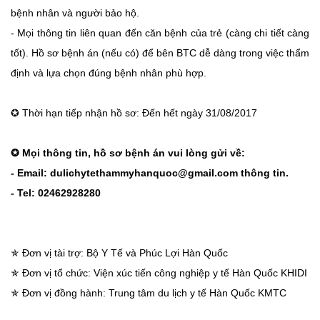
bệnh nhân và người bảo hộ.
- Mọi thông tin liên quan đến căn bệnh của trẻ (càng chi tiết càng
tốt). Hồ sơ bệnh án (nếu có) để bên BTC dễ dàng trong việc thẩm
định và lựa chọn đúng bệnh nhân phù hợp.
✪ Thời hạn tiếp nhận hồ sơ: Đến hết ngày 31/08/2017
✪ Mọi thông tin, hồ sơ bệnh án vui lòng gửi về:
- Email: dulichytethammyhanquoc@gmail
.com thông tin.
- Tel: 02462928280
✯ Đơn vị tài trợ: Bộ Y Tế và Phúc Lợi Hàn Quốc
✯ Đơn vị tổ chức: Viện xúc tiến công nghiệp y tế Hàn Quốc KHIDI
✯ Đơn vị đồng hành: Trung tâm du lịch y tế Hàn Quốc KMTC