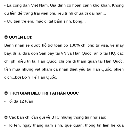
- Là công dân Việt Nam. Gia đình có hoàn cảnh khó khăn. Không
đủ tiền để trang trải viện phí, liệu trình chữa trị dài hạn...
- Ưu tiên trẻ em, mắc dị tật bẩm sinh, bỏng...
✪ QUYỀN LỢI:
Bệnh nhân sẽ được hỗ trợ toàn bộ 100% chi phí: từ visa, vé máy
bay, đi lại đưa đón Sân bay tại VN và Hàn Quốc, ăn ở tại HQ, các
chi phí điều trị tại Hàn Quốc, chi phí đi tham quan tại Hàn Quốc,
tiền mua những vật phẩm cá nhân thiết yếu tại Hàn Quốc, phiên
dịch...bởi Bộ Y Tế Hàn Quốc.
✪ THỜI GIAN ĐIỀU TRỊ TẠI HÀN QUỐC
- Tối đa 12 tuần
✪ Các bạn chỉ cần gửi về BTC những thông tin như sau:
- Họ tên, ngày tháng năm sinh, quê quán, thông tin liên hệ của