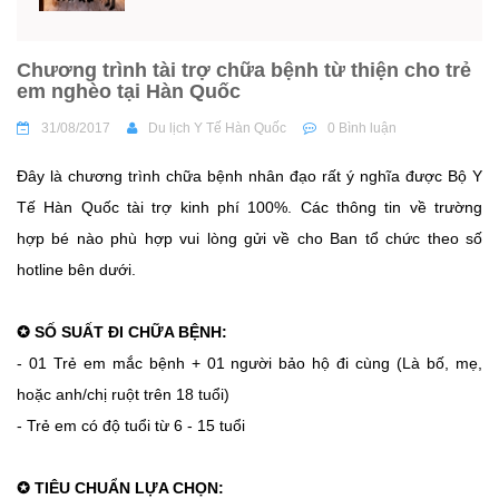
Chương trình tài trợ chữa bệnh từ thiện cho trẻ
em nghèo tại Hàn Quốc
31/08/2017
Du lịch Y Tế Hàn Quốc
0 Bình luận
Đây là chương trình chữa bệnh nhân đạo rất ý nghĩa được Bộ Y
Tế Hàn Quốc tài trợ kinh phí 100%. Các thông tin về trường
hợp bé nào phù hợp vui lòng gửi về cho Ban tổ chức theo số
hotline bên dưới.
✪ SỐ SUẤT ĐI CHỮA BỆNH:
- 01 Trẻ em mắc bệnh + 01 người bảo hộ đi cùng (Là bố, mẹ,
hoặc anh/chị ruột trên 18 tuổi)
- Trẻ em có độ tuổi từ 6 - 15 tuổi
✪ TIÊU CHUẨN LỰA CHỌN: