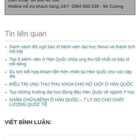
Hotline hỗ trợ khách hàng 24/7:
0984 650 538 - Mr Cường
Tin liên quan
Danh sách đội ngũ bác sĩ bệnh viện đại học Seoul và thành tích
nổi bật
Top 8 bệnh viện ở Hàn Quốc chữa ung thư tốt nhất có bác sĩ
nổi tiếng
Du lịch kết hợp khám tiền hôn nhân tại Hàn Quốc cho các cặp
đôi
ĐIỀU TRỊ UNG THƯ PHỤ KHOA CHO NỮ GIỚI Ở HÀN QUỐC
Top những trường đại học đứng đầu Hàn Quốc về ngành Y học
KHÁM CHỮA BỆNH Ở HÀN QUỐC – 7 LÝ DO CHO CHẤT
LƯỢNG QUỐC TẾ
VIẾT BÌNH LUẬN: