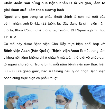
Chẩn đoán sau cùng của bệnh nhân Đ. là xơ gan, lách to
giai đoạn cuối kèm theo cường lách
.
Người cho gan trong ca phẫu thuật chính là con trai ruột của
bệnh nhân, anh D.H.L. (22 tuổi), lúc đấy đang là sinh viên năm
thứ tư, Khoa Công nghệ thông tin, Trường ĐH Ngoại ngữ Tin học
TP.HCM.
Ca mổ này được Bệnh viện Chợ Rẫy thực hiện phối hợp với
Bệnh viện Asan (Hàn Quốc).
“
Bệnh viện Asan
là một trung tâm
y khoa nổi tiếng không chỉ ở châu Á mà toàn thế giới về ghép gan
từ người cho sống. Trung bình, mỗi năm bệnh viện này thực hiện
300-350 ca ghép gan”, bác sĩ Cường nêu lý do chọn Bệnh viện
Asan cùng thực hiện ca phẫu thuật.