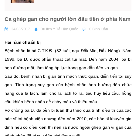
Ca ghép gan cho người lớn đầu tiên ở phía Nam
24/08/2017
Du lịch Y Tế Hàn Quốc
0 Bình luận
Hai năm chuẩn bị
Bệnh nhân là bà C.T.K.Đ. (52 tuổi, ngụ Đắk Min, Đắk Nông). Năm
1999, bà Đ. được phẫu thuật cắt túi mật. Đến năm 2004, bà bị
hẹp đường mật, làm tăng áp lực trong gan dẫn đến xơ gan.
Sau đó, bệnh nhân bị giãn tĩnh mạch thực quản, diễn tiến tới suy
gan. Tình trạng suy gan của bệnh nhân ảnh hưởng đến chức
năng của lá lách, làm cho lá lách to ra, tiêu hủy tiểu cầu, hồng
cầu khiến bệnh nhân dễ chảy máu và thiếu máu.
Vợ chồng bà Đ. đã bền bỉ tuân thủ theo quá trình điều trị của các
bác sĩ tại bệnh viện nhưng đến năm 2010, các bác sĩ khuyên gia
đình nếu có điều kiện thì nên ra nước ngoài ghép gan vì gan của
bệnh nhân đã bị suy đến giai đoạn cuối.