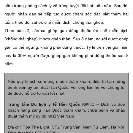
nằm trong phòng cách ly vô trùng tuyệt đối hai tuần nữa. Sau đó,
người nhận gan sẽ tiếp tục được chăm sóc đặc biệt thêm hai
tuần, theo dõi sát ức chế miễn dịch, chống thải ghép.
Theo bác sĩ, các ca ghép gan dùng thuốc ức chế miễn dịch
(chống thải ghép) ít hơn ghép thận. Sau 8 năm, người được ghép
gan có thể ngưng, không phải dùng thuốc. Tỷ lệ trên thế giới hiện
nay là 30% người được ghép gan không phải dùng thuốc sau 8
năm.
Nếu quý khách có mong muốn thăm khám, điều trị tại những
bệnh viện uy tín nhất Hàn Quốc, vui lòng liên hệ với chúng tôi
để được hỗ trợ tư vấn tốt nhất.
Trung tâm Du lịch y tế Hàn Quốc KMTC
– Dịch vụ đưa
khách hàng sang Hàn Quốc thăm khám, chữa bệnh và phẫu
thuật thẩm mỹ uy tín nhất Việt Nam
Địa chỉ:
Tòa The Light, CT2 Trung Văn, Nam Từ Liêm, Hà Nội
Điện thoại:
04 666 40 500