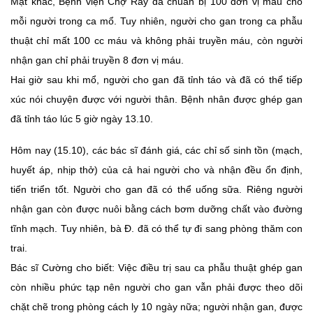
Mặt khác, Bệnh viện Chợ Rẫy đã chuẩn bị 100 đơn vị máu cho
mỗi người trong ca mổ. Tuy nhiên, người cho gan trong ca phẫu
thuật chỉ mất 100 cc máu và không phải truyền máu, còn người
nhận gan chỉ phải truyền 8 đơn vị máu.
Hai giờ sau khi mổ, người cho gan đã tỉnh táo và đã có thể tiếp
xúc nói chuyện được với người thân. Bệnh nhân được ghép gan
đã tỉnh táo lúc 5 giờ ngày 13.10.
Hôm nay (15.10), các bác sĩ đánh giá, các chỉ số sinh tồn (mạch,
huyết áp, nhịp thở) của cả hai người cho và nhận đều ổn định,
tiến triển tốt. Người cho gan đã có thể uống sữa. Riêng người
nhận gan còn được nuôi bằng cách bơm dưỡng chất vào đường
tĩnh mạch. Tuy nhiên, bà Đ. đã có thể tự đi sang phòng thăm con
trai.
Bác sĩ Cường cho biết: Việc điều trị sau ca phẫu thuật ghép gan
còn nhiều phức tạp nên người cho gan vẫn phải được theo dõi
chặt chẽ trong phòng cách ly 10 ngày nữa; người nhận gan, được