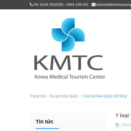
Tel: 0246 2928280 - 0948 199 542
dulichytethammyhan
Trang chủ
Du lịch Hàn Quốc
7 loại trà Hàn Quốc nổi tiếng
7 loại
Tin tức
08/04