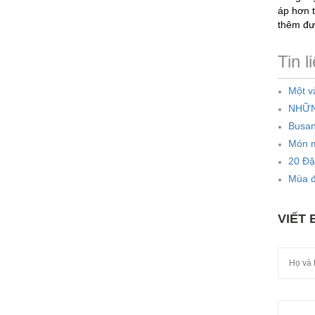
áp hơn t
thêm đư
Tin l
Một v
NHỮN
Busan
Món m
20 Đặ
Mùa đ
VIẾT 