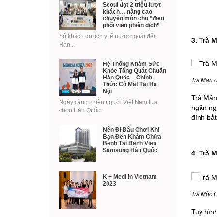
Seoul đạt 2 triệu lượt
khách… nâng cao
chuyên môn cho “điều
phối viên phiên dịch”
Số khách du lịch y tế nước ngoài đến
3. Trà 
Hàn...
Hệ Thống Khám Sức
Khỏe Tổng Quát Chuẩn
Hàn Quốc – Chính
Trà Mận 
Thức Có Mặt Tại Hà
Nội
Trà Mận
Ngày càng nhiều người Việt Nam lựa
ngăn ngừ
chọn Hàn Quốc...
đình bắt
Nên Đi Đâu Chơi Khi
Bạn Đến Khám Chữa
Bệnh Tại Bệnh Viện
Samsung Hàn Quốc
4. Trà 
K + Medi in Vietnam
2023
Trà Mộc 
Tuy hình