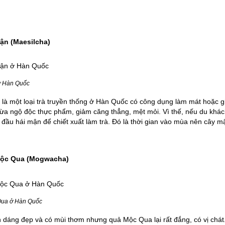
Mận (Maesilcha)
ở Hàn Quốc
 là một loại trà truyền thống ở Hàn Quốc có công dụng làm mát hoặc 
a ngộ độc thực phẩm, giảm căng thẳng, mệt mỏi. Vì thế, nếu du khách
 đầu hái mận để chiết xuất làm trà. Đó là thời gian vào mùa nên cây mậ
Mộc Qua (Mogwacha)
Qua ở Hàn Quốc
 dáng đẹp và có mùi thơm nhưng quả Mộc Qua lại rất đắng, có vị chát