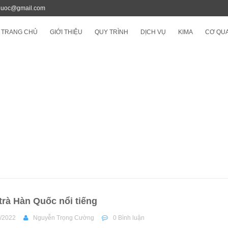
quoc@gmail.com
TRANG CHỦ
GIỚI THIỆU
QUY TRÌNH
DỊCH VỤ
KIMA
CƠ QUA
 trà Hàn Quốc nổi tiếng
/2022
Nguyễn Trọng Cường
0 Bình luận