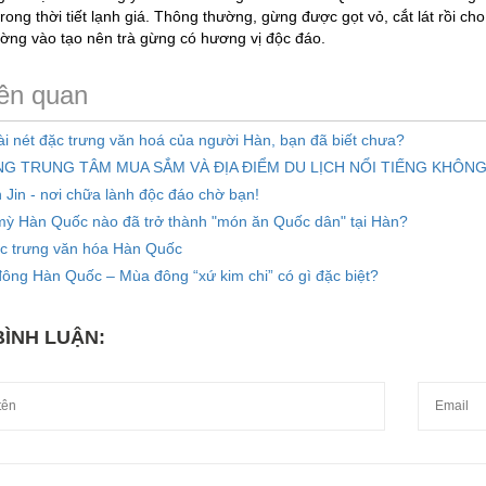
rong thời tiết lạnh giá. Thông thường, gừng được gọt vỏ, cắt lát rồi 
ờng vào tạo nên trà gừng có hương vị độc đáo.
iên quan
ài nét đặc trưng văn hoá của người Hàn, bạn đã biết chưa?
G TRUNG TÂM MUA SẮM VÀ ĐỊA ĐIỂM DU LỊCH NỔI TIẾNG KHÔNG
 Jin - nơi chữa lành độc đáo chờ bạn!
ỳ Hàn Quốc nào đã trở thành "món ăn Quốc dân" tại Hàn?
c trưng văn hóa Hàn Quốc
ông Hàn Quốc – Mùa đông “xứ kim chi” có gì đặc biệt?
BÌNH LUẬN: