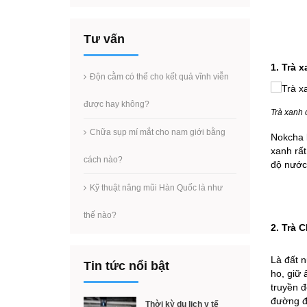
Tư vấn
1. Trà 
Độn cằm có thể cho kết quả vĩnh viễn
được hay không?
Trà xanh
Chữa sụp mí mắt cho nam giới bằng
Nokcha l
xanh rất
cách nào?
độ nước
Kỹ thuật nâng mũi Hàn Quốc là như
thế nào?
2. Trà 
Là đất 
Tin tức nổi bật
ho, giữ 
truyền đ
đường để
Thời kỳ du lịch y tế