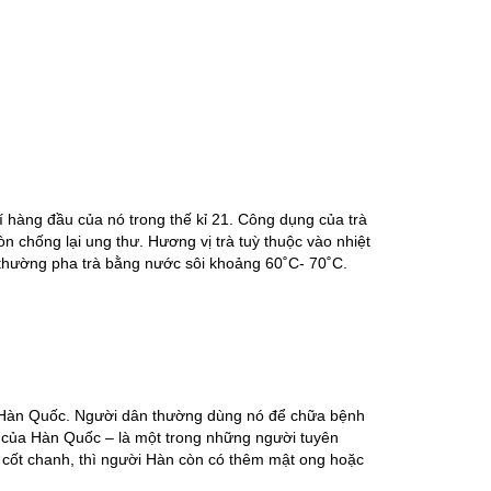
í hàng đầu của nó trong thế kỉ 21. Công dụng của trà
n chống lại ung thư. Hương vị trà tuỳ thuộc vào nhiệt
thường pha trà bằng nước sôi khoảng 60˚C- 70˚C.
ở Hàn Quốc. Người dân thường dùng nó để chữa bệnh
ái của Hàn Quốc – là một trong những người tuyên
c cốt chanh, thì người Hàn còn có thêm mật ong hoặc