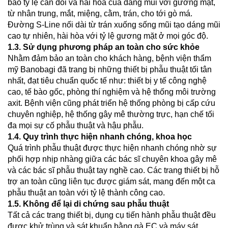
bảo tỷ lệ cân đối và hài hòa của dáng mũi với gương mặt,
từ nhân trung, mắt, miệng, cằm, trán, cho tới gò má.
Đường S-Line nối dài từ trán xuống sống mũi tạo dáng mũi
cao tự nhiên, hài hòa với tỷ lệ gương mặt ở mọi góc độ.
1.3. Sử dụng phương pháp an toàn cho sức khỏe
Nhằm đảm bảo an toàn cho khách hàng, bệnh viện thẩm
mỹ Banobagi đã trang bị những thiết bị phẫu thuật tối tân
nhất, đạt tiêu chuẩn quốc tế như: thiết bị y tế công nghệ
cao, tế bào gốc, phòng thí nghiệm và hệ thống môi trường
axit. Bệnh viện cũng phát triển hệ thống phòng bị cấp cứu
chuyên nghiệp, hệ thống gây mê thường trực, hạn chế tối
đa mọi sự cố phẫu thuật và hậu phẫu.
1.4. Quy trình thực hiện nhanh chóng, khoa học
Quá trình phẫu thuật được thực hiện nhanh chóng nhờ sự
phối hợp nhịp nhàng giữa các bác sĩ chuyên khoa gây mê
và các bác sĩ phẫu thuật tay nghề cao. Các trang thiết bị hỗ
trợ an toàn cũng liên tục được giám sát, mang đến một ca
phẫu thuật an toàn với tỷ lệ thành công cao.
1.5. Không để lại di chứng sau phẫu thuật
Tất cả các trang thiết bị, dụng cụ tiến hành phẫu thuật đều
được khử trùng và sát khuẩn bằng gà EC và máy sát