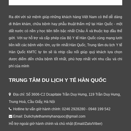
Ra đời với sứ mệnh giúp những khách hàng Việt Nam có thể dễ dàng
đi thăm khám, chữa bệnh hay phẫu thuật thẩm mỹ tại Hàn Quốc - một
đất nước có nền y học tiên tiến bậc nhất Châu Á và thuộc top đầu thế
giới. Với sự hỗ trợ và cấp phép của Bộ Y tế Hàn Quốc cùng mạng lưới
liên kết các bệnh viện lớn, uy tín nhất Hàn Quốc, Trung tâm du lịch Y tế
Hàn Quốc KMTC tự tin sẽ là nhịp cầu nối giúp quý khách lựa chọn
được điểm đến chữa bệnh tốt nhất, phù hợp nhất với nhu cầu và chi
phí của mình
TRUNG TÂM DU LỊCH Y TẾ HÀN QUỐC
Địa chỉ: Số 3606-C2 Dcapitale Trần Duy Hưng, 119 Trần Duy Hưng,
Trung Hoà, Cầu Giấy, Hà Nội
Hotline tư vấn giờ hành chính: 0246 2928280 - 0948 199 542
Email: Dulichytethammyhanquoc@gmail.com
Hỗ trợ ngoài giờ hành chính và chủ nhật (Email/Zalo/Viber)