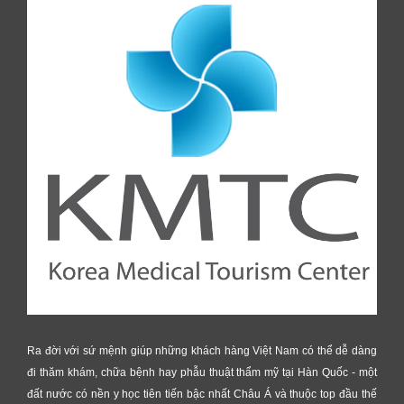
Ra đời với sứ mệnh giúp những khách hàng Việt Nam có thể dễ dàng
đi thăm khám, chữa bệnh hay phẫu thuật thẩm mỹ tại Hàn Quốc - một
đất nước có nền y học tiên tiến bậc nhất Châu Á và thuộc top đầu thế