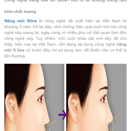
Công nghệ nâng mũi 3D Sline– Rủi ro từ những trung tâm
kém chất lượng
Nâng mũi Sline
là công nghệ đã xuất hiện tại Việt Nam từ
khoảng 5 năm trở lại đây, nhờ những hiệu quả vượt trội mà công
nghệ này mang lại, ngày càng có nhiều phụ nữ Việt quan tâm đến
công nghệ này. Tuy nhiên, một cuộc khảo sát mới đây đã cho
thấy, hiện nay tại Việt Nam, vẫn đang áp dụng công nghệ
nâng
mũi S line
cũ trước đây chỉ sử dụng sụn, dễ khiến cho cơ thể bị
tổn thương.