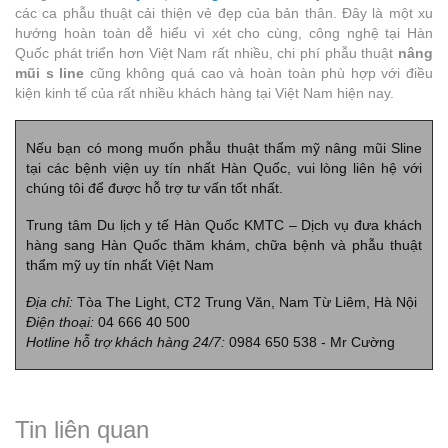
các ca phẫu thuật cải thiện vẻ đẹp của bản thân. Đây là một xu
hướng hoàn toàn dễ hiểu vì xét cho cùng, công nghệ tại Hàn
Quốc phát triển hơn Việt Nam rất nhiều, chi phí phẫu thuật
nâng
mũi s line
cũng không quá cao và hoàn toàn phù hợp với điều
kiện kinh tế của rất nhiều khách hàng tại Việt Nam hiện nay.
Nếu bạn có mong muốn phẫu thuật thẩm mỹ nâng mũi Sline
tại các bệnh viện uy tín nhất Hàn Quốc, vui lòng liên hệ với
chúng tôi để được hỗ trợ tư vấn tốt nhất.
Trung tâm Du lịch y tế Hàn Quốc KMTC – Dịch vụ đưa khách
hàng sang Hàn Quốc thăm khám, chữa bệnh và phẫu thuật
thẩm mỹ uy tín nhất Việt Nam
Địa chỉ:
Tòa The Light, CT2 Trung Văn, Nam Từ Liêm, Hà Nội
Điện thoại:
04 666 40 500
Hotline hỗ trợ khách hàng 24/7:
0984 650 538 - Mr Cường
Tin liên quan