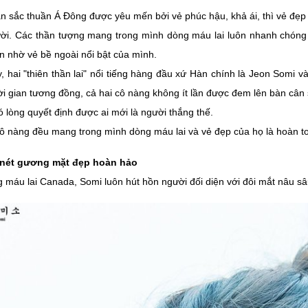
 sắc thuần Á Đông được yêu mến bởi vẻ phúc hậu, khả ái, thì vẻ đẹp 
ời. Các thần tượng mang trong mình dòng máu lai luôn nhanh chóng t
n nhờ vẻ bề ngoài nổi bật của mình.
, hai "thiên thần lai" nổi tiếng hàng đầu xứ Hàn chính là Jeon Somi 
ời gian tương đồng, cả hai cô nàng không ít lần được đem lên bàn cân 
 lòng quyết định được ai mới là người thắng thế.
ô nàng đều mang trong mình dòng máu lai và vẻ đẹp của họ là hoàn to
nét gương mặt đẹp hoàn hảo
 máu lai Canada, Somi luôn hút hồn người đối diện với đôi mắt nâu s