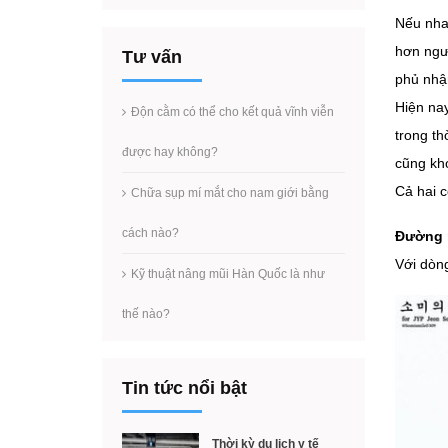
Nếu nhan
hơn ngư
Tư vấn
phủ nhậ
Hiện nay
Độn cằm có thể cho kết quả vĩnh viễn
trong th
được hay không?
cũng khó
Cả hai c
Chữa sụp mí mắt cho nam giới bằng
cách nào?
Đường 
Với dòng
Kỹ thuật nâng mũi Hàn Quốc là như
thế nào?
Tin tức nổi bật
Thời kỳ du lịch y tế