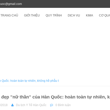
quoc@gmail.com
TRANG CHỦ
GIỚI THIỆU
QUY TRÌNH
DỊCH VỤ
KIMA
CƠ QUA
n Quốc: hoàn toàn tự nhiên, không hề phẫu t
ẻ đẹp "nữ thần" của Hàn Quốc: hoàn toàn tự nhiên, 
/2018
Du lịch Y Tế Hàn Quốc
0 Bình luận