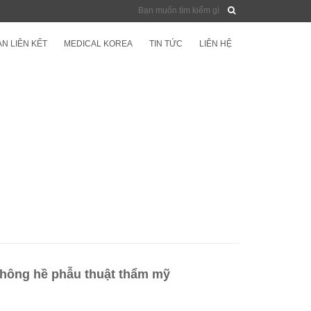
N LIÊN KẾT
MEDICAL KOREA
TIN TỨC
LIÊN HỆ
không hề phẫu thuật thẩm mỹ