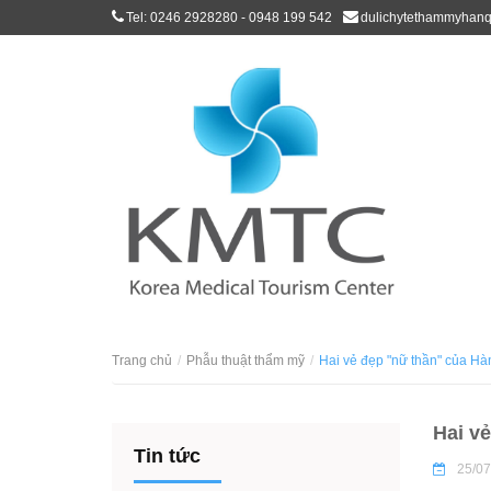
Tel: 0246 2928280 - 0948 199 542
dulichytethammyhan
Trang chủ
Phẫu thuật thẩm mỹ
Hai vẻ đẹp "nữ thần" của Hà
Hai v
Tin tức
25/07