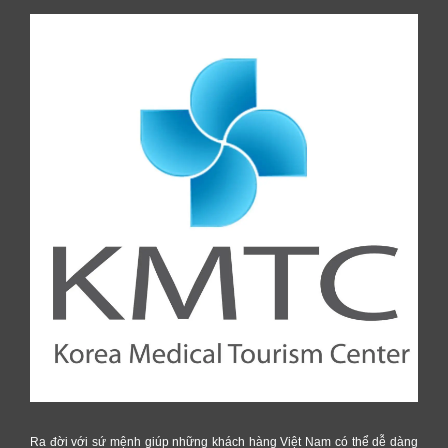
Ra đời với sứ mệnh giúp những khách hàng Việt Nam có thể dễ dàng