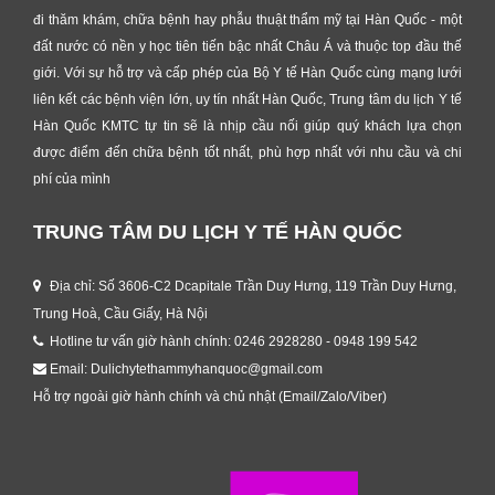
đi thăm khám, chữa bệnh hay phẫu thuật thẩm mỹ tại Hàn Quốc - một
đất nước có nền y học tiên tiến bậc nhất Châu Á và thuộc top đầu thế
giới. Với sự hỗ trợ và cấp phép của Bộ Y tế Hàn Quốc cùng mạng lưới
liên kết các bệnh viện lớn, uy tín nhất Hàn Quốc, Trung tâm du lịch Y tế
Hàn Quốc KMTC tự tin sẽ là nhịp cầu nối giúp quý khách lựa chọn
được điểm đến chữa bệnh tốt nhất, phù hợp nhất với nhu cầu và chi
phí của mình
TRUNG TÂM DU LỊCH Y TẾ HÀN QUỐC
Địa chỉ: Số 3606-C2 Dcapitale Trần Duy Hưng, 119 Trần Duy Hưng,
Trung Hoà, Cầu Giấy, Hà Nội
Hotline tư vấn giờ hành chính: 0246 2928280 - 0948 199 542
Email: Dulichytethammyhanquoc@gmail.com
Hỗ trợ ngoài giờ hành chính và chủ nhật (Email/Zalo/Viber)