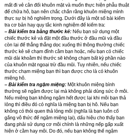
mất đi vẻ cân đối khuôn mặt và muốn thực hiện phẫu thuật
để chữa hô, bạn nên chắc chắn rằng khuôn miệng mình
thực sự bị hô nghiêm trọng. Dưới đây là một số bài kiểm
tra cơ bản hay quy tắc kinh nghiệm để kiểm tra:
– Bài kiểm tra bằng thước kẻ:
Nếu bạn sử dụng một
chiếc thước kẻ và đặt một đầu thước ở đầu mũi và đầu
còn lại để thẳng thẳng dọc xuống thì thông thường chiếc
thước kẻ sẽ chạm đỉnh cằm bạn hoặc, nếu bạn có chiếc
mũi dài khoằm thì thước sẽ không chạm bất kỳ phần nào
của khuôn mặt ngoại trừ đầu mũi. Tuy nhiên, nếu chiếc
thước chạm miệng bạn thì bạn được cho là có khuôn
miệng hô.
– Bài kiểm tra ngậm miệng:
Một khuôn miệng bình
thường sẽ ngậm được lại mà không phải dùng sức ở môi.
Nếu miệng bạn không ngậm hết được lại khi môi bạn thả
lỏng thì điều đó có nghĩa là miệng bạn bị hô. Nếu bạn
không có thói quen thả lỏng môi (nghĩa là bạn luôn cố
gắng vô thức để ngậm miệng lại), dấu hiệu cho thấy bạn
đang phải sử dụng cơ môi chính là những nếp gấp xuất
hiện ở cằm hay môi. Do đó, nếu bạn không thể ngậm