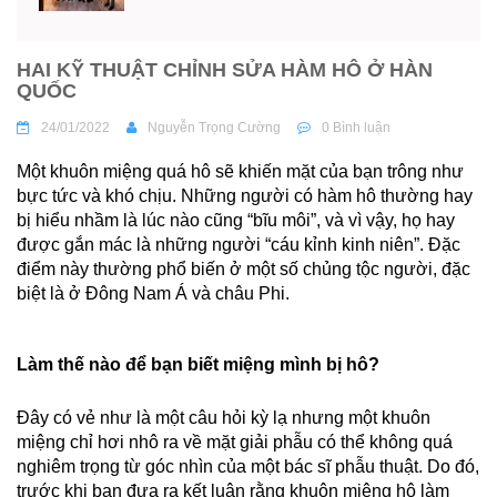
HAI KỸ THUẬT CHỈNH SỬA HÀM HÔ Ở HÀN
QUỐC
24/01/2022
Nguyễn Trọng Cường
0 Bình luận
Một khuôn miệng quá hô sẽ khiến mặt của bạn trông như
bực tức và khó chịu. Những người có hàm hô thường hay
bị hiểu nhầm là lúc nào cũng “bĩu môi”, và vì vậy, họ hay
được gắn mác là những người “cáu kỉnh kinh niên”. Đặc
điểm này thường phổ biến ở một số chủng tộc người, đặc
biệt là ở Đông Nam Á và châu Phi.
Làm thế nào để bạn biết miệng mình bị hô?
Đây có vẻ như là một câu hỏi kỳ lạ nhưng một khuôn
miệng chỉ hơi nhô ra về mặt giải phẫu có thể không quá
nghiêm trọng từ góc nhìn của một bác sĩ phẫu thuật. Do đó,
trước khi bạn đưa ra kết luận rằng khuôn miệng hô làm