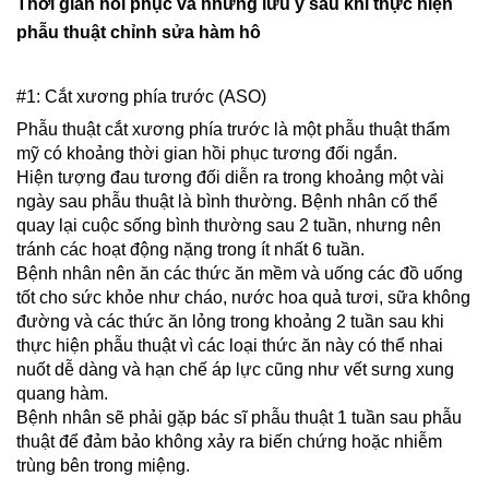
Thời gian hồi phục và những lưu ý sau khi thực hiện
phẫu thuật chỉnh sửa hàm hô
#1: Cắt xương phía trước (ASO)
Phẫu thuật cắt xương phía trước là một phẫu thuật thẩm
mỹ có khoảng thời gian hồi phục tương đối ngắn.
Hiện tượng đau tương đối diễn ra trong khoảng một vài
ngày sau phẫu thuật là bình thường. Bệnh nhân cố thể
quay lại cuộc sống bình thường sau 2 tuần, nhưng nên
tránh các hoạt động nặng trong ít nhất 6 tuần.
Bệnh nhân nên ăn các thức ăn mềm và uống các đồ uống
tốt cho sức khỏe như cháo, nước hoa quả tươi, sữa không
đường và các thức ăn lỏng trong khoảng 2 tuần sau khi
thực hiện phẫu thuật vì các loại thức ăn này có thể nhai
nuốt dễ dàng và hạn chế áp lực cũng như vết sưng xung
quang hàm.
Bệnh nhân sẽ phải gặp bác sĩ phẫu thuật 1 tuần sau phẫu
thuật để đảm bảo không xảy ra biến chứng hoặc nhiễm
trùng bên trong miệng.