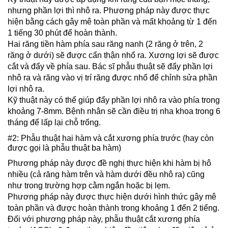
nhưng phần lợi thì nhô ra. Phương pháp này được thực
hiện bằng cách gây mê toàn phần và mất khoảng từ 1 đến
1 tiếng 30 phút để hoàn thành.
Hai răng tiền hàm phía sau răng nanh (2 răng ở trên, 2
răng ở dưới) sẽ được cẩn thận nhổ ra. Xương lợi sẽ được
cắt và đẩy về phía sau. Bác sĩ phẫu thuật sẽ đẩy phần lợi
nhô ra và răng vào vị trí răng được nhổ để chỉnh sửa phần
lợi nhô ra.
Kỹ thuật này có thể giúp đẩy phần lợi nhô ra vào phía trong
khoảng 7-8mm. Bệnh nhân sẽ cần điều trị nha khoa trong 6
tháng để lấp lại chỗ trống.
#2: Phẫu thuật hai hàm và cắt xương phía trước (hay còn
được gọi là phẫu thuật ba hàm)
Phương pháp này được đề nghị thực hiện khi hàm bị hô
nhiều (cả răng hàm trên và hàm dưới đều nhô ra) cũng
như trong trường hợp cằm ngắn hoặc bị lẹm.
Phương pháp này được thực hiện dưới hình thức gây mê
toàn phần và được hoàn thành trong khoảng 1 đến 2 tiếng.
Đối với phương pháp này, phẫu thuật cắt xương phía