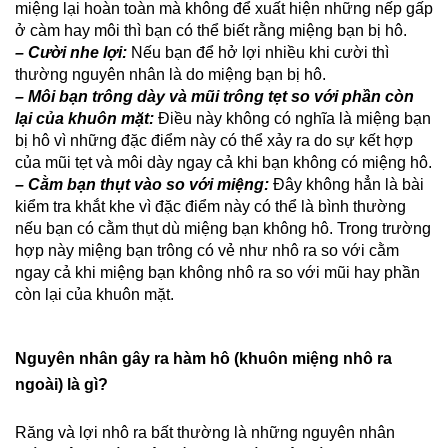
miệng lại hoàn toàn mà không để xuất hiện những nếp gấp
ở càm hay môi thì bạn có thể biết rằng miệng bạn bị hô.
– Cười nhe lợi:
Nếu bạn để hở lợi nhiều khi cười thì
thường nguyên nhân là do miệng bạn bị hô.
– Môi bạn trông dày và mũi trông tẹt so với phần còn
lại của khuôn mặt:
Điều này không có nghĩa là miệng bạn
bị hô vì những đặc điểm này có thể xảy ra do sự kết hợp
của mũi tẹt và môi dày ngay cả khi bạn không có miệng hô.
– Cằm bạn thụt vào so với miệng:
Đây không hẳn là bài
kiểm tra khắt khe vì đặc điểm này có thể là bình thường
nếu bạn có cằm thụt dù miệng bạn không hô. Trong trường
hợp này miệng bạn trông có vẻ như nhô ra so với cằm
ngay cả khi miệng bạn không nhô ra so với mũi hay phần
còn lại của khuôn mặt.
Nguyên nhân gây ra hàm hô (khuôn miệng nhô ra
ngoài) là gì?
Răng và lợi nhô ra bất thường là những nguyên nhân