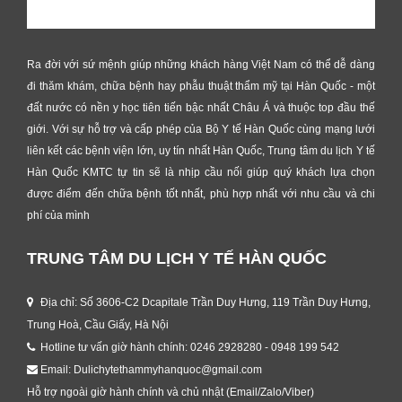
Ra đời với sứ mệnh giúp những khách hàng Việt Nam có thể dễ dàng
đi thăm khám, chữa bệnh hay phẫu thuật thẩm mỹ tại Hàn Quốc - một
đất nước có nền y học tiên tiến bậc nhất Châu Á và thuộc top đầu thế
giới. Với sự hỗ trợ và cấp phép của Bộ Y tế Hàn Quốc cùng mạng lưới
liên kết các bệnh viện lớn, uy tín nhất Hàn Quốc, Trung tâm du lịch Y tế
Hàn Quốc KMTC tự tin sẽ là nhịp cầu nối giúp quý khách lựa chọn
được điểm đến chữa bệnh tốt nhất, phù hợp nhất với nhu cầu và chi
phí của mình
TRUNG TÂM DU LỊCH Y TẾ HÀN QUỐC
Địa chỉ: Số 3606-C2 Dcapitale Trần Duy Hưng, 119 Trần Duy Hưng,
Trung Hoà, Cầu Giấy, Hà Nội
Hotline tư vấn giờ hành chính: 0246 2928280 - 0948 199 542
Email: Dulichytethammyhanquoc@gmail.com
Hỗ trợ ngoài giờ hành chính và chủ nhật (Email/Zalo/Viber)