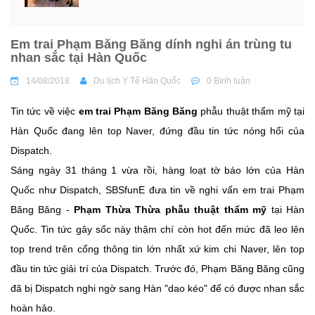
Em trai Phạm Băng Băng dính nghi án trùng tu
nhan sắc tại Hàn Quốc
14/08/2018
Du lịch Y Tế Hàn Quốc
0 Bình luận
Tin tức về việc
em trai Phạm Băng Băng
phẫu thuật thẩm mỹ tại
Hàn Quốc đang lên top Naver, đứng đầu tin tức nóng hổi của
Dispatch.
Sáng ngày 31 tháng 1 vừa rồi, hàng loạt tờ báo lớn của Hàn
Quốc như Dispatch, SBSfunE đưa tin về nghi vấn em trai Phạm
Băng Băng -
Phạm Thừa Thừa phẫu thuật thẩm mỹ
tại Hàn
Quốc. Tin tức gây sốc này thậm chí còn hot đến mức đã leo lên
top trend trên cổng thông tin lớn nhất xứ kim chi Naver, lên top
đầu tin tức giải trí của Dispatch. Trước đó, Phạm Băng Băng cũng
đã bị Dispatch nghi ngờ sang Hàn "dao kéo" để có được nhan sắc
hoàn hảo.