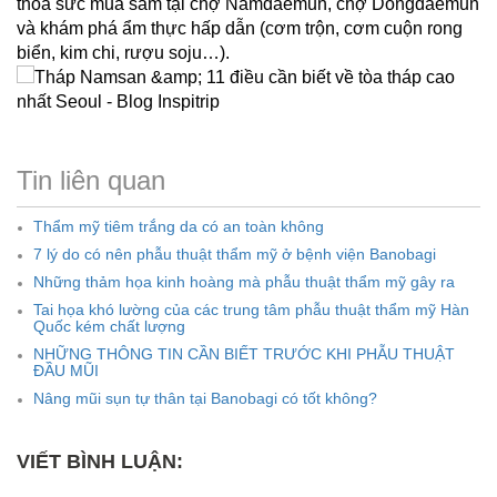
thỏa sức mua sắm tại chợ Namdaemun, chợ Dongdaemun
và khám phá ẩm thực hấp dẫn (cơm trộn, cơm cuộn rong
biển, kim chi, rượu soju…).
Tin liên quan
Thẩm mỹ tiêm trắng da có an toàn không
7 lý do có nên phẫu thuật thẩm mỹ ở bệnh viện Banobagi
Những thảm họa kinh hoàng mà phẫu thuật thẩm mỹ gây ra
Tai họa khó lường của các trung tâm phẫu thuật thẩm mỹ Hàn
Quốc kém chất lượng
NHỮNG THÔNG TIN CẦN BIẾT TRƯỚC KHI PHẪU THUẬT
ĐẦU MŨI
Nâng mũi sụn tự thân tại Banobagi có tốt không?
VIẾT BÌNH LUẬN: