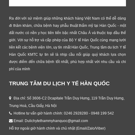
Ra đời với sứ mệnh giúp những khách hàng Việt Nam có thể dễ dàng
đi thăm khám, chữa bệnh hay phẫu thuật thẩm mỹ tại Hàn Quốc - một
đất nước có nền y học tiên tiến bậc nhất Châu Á và thuộc top đầu thế
giới. Với sự hỗ trợ và cấp phép của Bộ Y tế Hàn Quốc cùng mạng lưới
liên kết các bệnh viện lớn, uy tín nhất Hàn Quốc, Trung tâm du lịch Y tế
Hàn Quốc KMTC tự tin sẽ là nhịp cầu nối giúp quý khách lựa chọn
được điểm đến chữa bệnh tốt nhất, phù hợp nhất với nhu cầu và chi
phí của mình
TRUNG TÂM DU LỊCH Y TẾ HÀN QUỐC
Địa chỉ: Số 3606-C2 Dcapitale Trần Duy Hưng, 119 Trần Duy Hưng,
Trung Hoà, Cầu Giấy, Hà Nội
Hotline tư vấn giờ hành chính: 0246 2928280 - 0948 199 542
Email: Dulichytethammyhanquoc@gmail.com
Hỗ trợ ngoài giờ hành chính và chủ nhật (Email/Zalo/Viber)