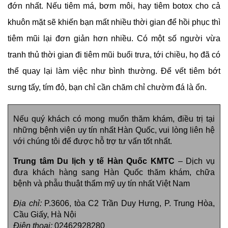
đớn nhất. Nếu tiêm má, bơm môi, hay tiêm botox cho cả
khuôn mặt sẽ khiến bạn mất nhiều thời gian để hồi phục thì
tiêm mũi lại đơn giản hơn nhiều. Có một số người vừa
tranh thủ thời gian đi tiêm mũi buổi trưa, tới chiều, họ đã có
thể quay lại làm việc như bình thường. Để vết tiêm bớt
sưng tấy, tím đỏ, bạn chỉ cần chăm chỉ chườm đá là ổn.
Nếu quý khách có mong muốn thăm khám, điều trị tại
những bệnh viện uy tín nhất Hàn Quốc, vui lòng liên hệ
với chúng tôi để được hỗ trợ tư vấn tốt nhất.
Trung tâm Du lịch y tế Hàn Quốc KMTC
– Dịch vụ
đưa khách hàng sang Hàn Quốc thăm khám, chữa
bệnh và phẫu thuật thẩm mỹ uy tín nhất Việt Nam
Địa chỉ:
P.3606, tòa C2 Trần Duy Hưng, P. Trung Hòa,
Cầu Giấy, Hà Nội
Điện thoại:
02462928280