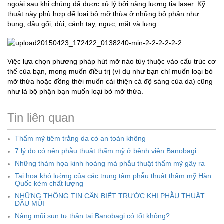
ngoài sau khi chúng đã được xử lý bởi năng lượng tia laser. Kỹ
thuật này phù hợp để loại bỏ mỡ thừa ở những bộ phận như
bụng, đầu gối, đùi, cánh tay, ngực, mặt và lưng.
Việc lựa chọn phương pháp hút mỡ nào tùy thuộc vào cấu trúc cơ
thể của bạn, mong muốn điều trị (ví dụ như bạn chỉ muốn loại bỏ
mỡ thừa hoặc đồng thời muốn cải thiện cả độ sáng của da) cũng
như là bộ phận bạn muốn loại bỏ mỡ thừa.
Tin liên quan
Thẩm mỹ tiêm trắng da có an toàn không
7 lý do có nên phẫu thuật thẩm mỹ ở bệnh viện Banobagi
Những thảm họa kinh hoàng mà phẫu thuật thẩm mỹ gây ra
Tai họa khó lường của các trung tâm phẫu thuật thẩm mỹ Hàn
Quốc kém chất lượng
NHỮNG THÔNG TIN CẦN BIẾT TRƯỚC KHI PHẪU THUẬT
ĐẦU MŨI
Nâng mũi sụn tự thân tại Banobagi có tốt không?