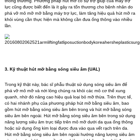
thông thường. Phương pháp hút mỡ có sự trợ giúp của máy trợ
lực cũng được biết đến là ít gây ra tổn thương cho bệnh nhân do
phá vỡ mô mỡ mỡ bằng máy trợ lực, làm tăng hiệu quả hút mỡ ra
khỏi vùng cần thực hiện mà không cần đưa ống thông vào nhiều
lần.
3. Kỹ thuật hút mỡ bằng sóng siêu âm (UAL)
Trong kỹ thật này, bác sĩ phẫu thuật sử dụng sóng siêu âm để
phá vỡ mô mỡ và nới lỏng chúng ra khỏi các mô cơ thể xung
quanh, nhờ đó nâng cao hiệu quả loại bỏ mỡ thừa. Trên thực tế,
có hai nhánh phụ của phương pháp hút mỡ bằng siêu âm, bao
gồm hút mỡ bằng sóng siêu âm bên trong và hút mỡ bằng sóng
siêu âm bên ngoài. Hút mỡ bằng sóng siêu âm bên trong sử dụng
năng lượng siêu âm trực tiếp trên mô mỡ dưới da qua ống thông
hoặc sử dụng ống kim loại được đưa vào qua vết rạch trên da.
Hút mỡ bằng sóng siêu âm bên ngoài hướng năng lượng siêu âm