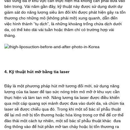
vào vùng da ở khu vực cần thực hiện mà không cần phải đưa vào
bên trong. Vài năm gần đây, kỹ thuật này được sử dụng dưới dự
giám sát do năng lượng siêu âm đôi khi được phát hiện gây ra tổn
thương cho những mô (không phải mỡ) xung quanh, dẫn đến
việc hình thành “tụ dịch”, là những khoảng trống chứa dịch dưới
da, có thể kéo dài vài tuần hoặc thâm chí có trường hợp vài
tháng.
4. Kỹ thuật hút mỡ bằng tia la
ser
Đây là một phương pháp hút mỡ tương đối mới, sử dụng năng
lượng của tia laser để tạo sức nóng trên mô mỡ ở khu vực cần
thực hiện và làm tan mỡ. Năng lương tia laser được điều khiển
qua một cáp quang sợi mảnh được đưa vào dưới da, và chùm tia
laser sẽ được chiếu qua đó. Trong khi một số bác sĩ phẫu thuật
để lại mô mỡ bị tổn thương hoặc hóa lỏng trong cơ thể để cơ thể
đào thải một cách tự nhiên, một số bác sĩ phẫu thuật khác đưa
ống thông vào để hút phần mỡ tan chảy hoặc bị tổn thương ra