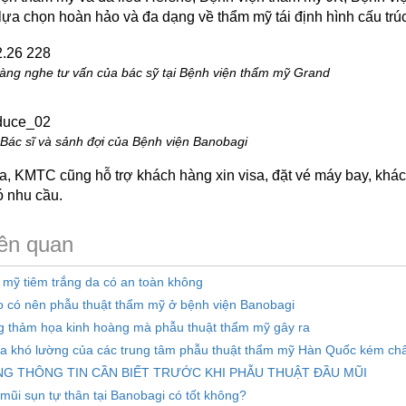
ựa chọn hoàn hảo và đa dạng về thẩm mỹ tái định hình cấu trúc
àng nghe tư vấn của bác sỹ tại Bệnh viện thẩm mỹ
Grand
Bác sĩ và sảnh đợi của Bệnh viện Banobagi
a, KMTC cũng hỗ trợ khách hàng xin visa, đặt vé máy bay, khá
ó nhu cầu.
iên quan
mỹ tiêm trắng da có an toàn không
do có nên phẫu thuật thẩm mỹ ở bệnh viện Banobagi
 thảm họa kinh hoàng mà phẫu thuật thẩm mỹ gây ra
ọa khó lường của các trung tâm phẫu thuật thẩm mỹ Hàn Quốc kém chấ
G THÔNG TIN CẦN BIẾT TRƯỚC KHI PHẪU THUẬT ĐẦU MŨI
mũi sụn tự thân tại Banobagi có tốt không?