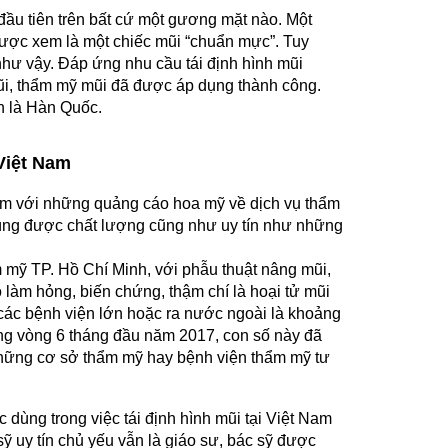
đầu tiên trên bất cứ một gương mặt nào. Một
được xem là một chiếc mũi “chuẩn mực”. Tuy
như vậy. Đáp ứng nhu cầu tái định hình mũi
ũi, thẩm mỹ mũi đã được áp dụng thành công.
h là Hàn Quốc.
 Việt Nam
ấm với những quảng cáo hoa mỹ về dịch vụ thẩm
ữ đúng được chất lượng cũng như uy tín như những
 mỹ TP. Hồ Chí Minh, với phẫu thuật nâng mũi,
ro làm hỏng, biến chứng, thậm chí là hoại tử mũi
các bệnh viện lớn hoặc ra nước ngoài là khoảng
ng vòng 6 tháng đầu năm 2017, con số này đã
 những cơ sở thẩm mỹ hay bệnh viện thẩm mỹ tư
dùng trong việc tái định hình mũi tại Việt Nam
 uy tín chủ yếu vẫn là giáo sư, bác sỹ được