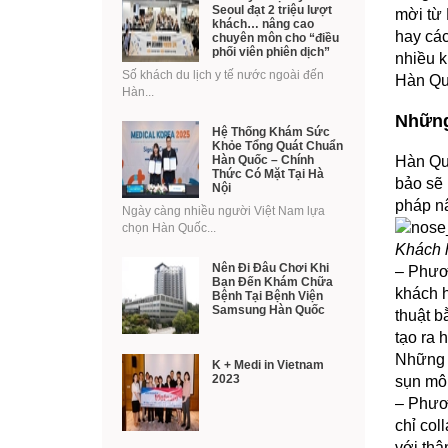
Seoul đạt 2 triệu lượt
mời từ 
khách… nâng cao
hay các
chuyên môn cho “điều
phối viên phiên dịch”
nhiều k
Số khách du lịch y tế nước ngoài đến
Hàn Qu
Hàn...
Những
Hệ Thống Khám Sức
Khỏe Tổng Quát Chuẩn
Hàn Quốc – Chính
Hàn Qu
Thức Có Mặt Tại Hà
bảo sẽ 
Nội
pháp nâ
Ngày càng nhiều người Việt Nam lựa
chọn Hàn Quốc...
Khách h
Nên Đi Đâu Chơi Khi
– Phươn
Bạn Đến Khám Chữa
khách h
Bệnh Tại Bệnh Viện
Samsung Hàn Quốc
thuật b
tạo ra 
Những s
K + Medi in Vietnam
2023
sụn môn
– Phươ
chỉ col
với thâ