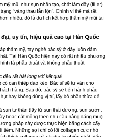
mỹ mũi như sụn nhân tạo, chất làm đầy (filler)
trạng “vàng thau lẫn lộn”. Chính vì thế mà rất
ơn nhiều, đó là du lịch kết hợp thẩm mỹ mũi tại
ại, uy tín, hiệu quả cao tại Hàn Quốc
p thẩm mỹ, tay nghề bác sỹ ở đây luôn đảm
nhất. Tại Hàn Quốc hiện nay có rất nhiều phương
hính là phẫu thuật và không phẫu thuật.
 đều rất hài lòng với kết quả
ó can thiệp dao kéo. Bác sĩ sẽ tư vấn cho
hách hàng. Sau đó, bác sỹ sẽ tiến hành phẫu
hụt hay không đúng vị trí, lấy bỏ phần thừa để
ụn tự thân (lấy từ sụn thái dương, sụn sườn,
ày hoặc cắt mỏng theo nhu cầu nâng dáng mũi).
hương pháp này được thực hiện bằng cách cấy
 tiêm. Những sợi chỉ có lõi collagen cực nhỏ
ch thích collagen và elastin tự nhiên phát triển,