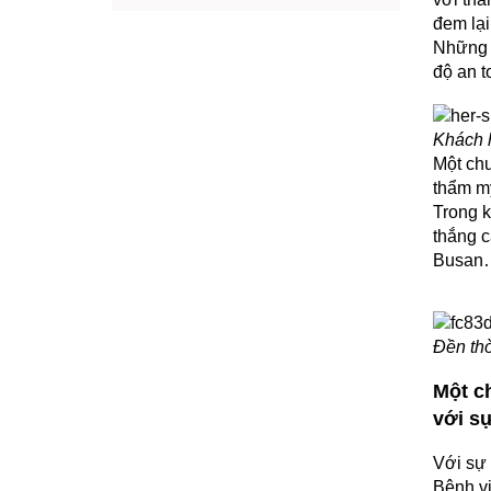
đem lại
Những 
độ an t
Khách h
Một chu
thẩm mỹ
Trong k
thắng 
Busan
Đền th
Một c
với s
Với sự 
Bệnh v