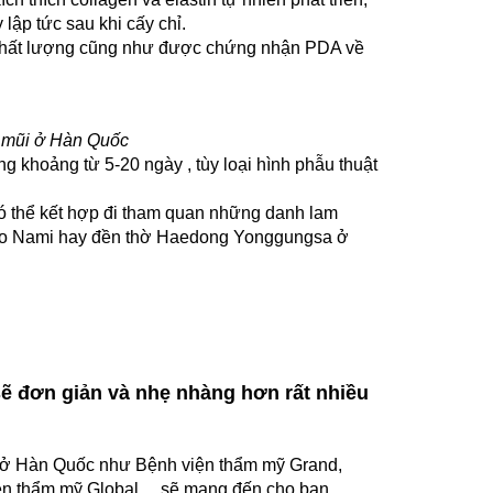
lập tức sau khi cấy chỉ.
 chất lượng cũng như được chứng nhận PDA về
g mũi ở Hàn Quốc
g khoảng từ 5-20 ngày , tùy loại hình phẫu thuật
có thể kết hợp đi tham quan những danh lam
đảo Nami hay đền thờ Haedong Yonggungsa ở
sẽ đơn giản và nhẹ nhàng hơn rất nhiều
ín ở Hàn Quốc như Bệnh viện thẩm mỹ Grand,
iện thẩm mỹ Global… sẽ mang đến cho bạn