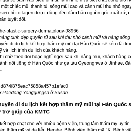
 một chiếc mũi thanh tú, sống mũi cao và cánh mũi thu nhỏ ngay 
sợi chỉ collagen được dùng đều đảm bảo nguồn gốc xuất xứ,
oàn tuyệt đối.
àng xinh đẹp quyến rũ sau khi thu nhỏ cánh mũi và nâng sốn
yến đi du lịch kết hợp thẩm mỹ mũi tại Hàn Quốc sẽ kéo dài tron
 và lịch trình du lịch của khách hàng.
hi chờ theo dõi hoặc nghỉ ngơi sau khi nâng mũi, khách hàng 
cảnh nổi tiếng ở Hàn Quốc như ga tàu Gyeonghwa ở Jinhae, 
…
ờ Haedong Yonggungsa ở Busan
huyến đi du lịch kết hợp thẩm mỹ mũi tại Hàn Quốc 
ự trợ giúp của KMTC
kết hợp chặt chẽ với nhiều bệnh viện, trung tâm thẩm mỹ uy t
iện thẩm mỹ và da liễu Hershe, Bệnh viện thẩm mỹ JK, Bệnh v