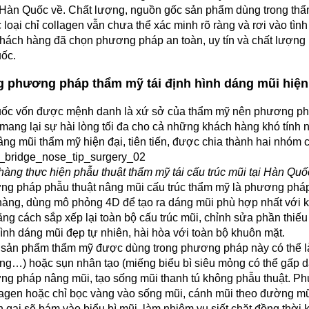
Hàn Quốc về. Chất lượng, nguồn gốc sản phẩm dùng trong thẩm 
 loại chỉ collagen vẫn chưa thể xác minh rõ ràng và rơi vào tình 
hách hàng đã chọn phương pháp an toàn, uy tín và chất lượng h
ốc.
 phương pháp thẩm mỹ tái định hình dáng mũi hiện đ
ốc vốn được mệnh danh là xứ sở của thẩm mỹ nên phương phá
mang lại sự hài lòng tối đa cho cả những khách hàng khó tính 
ng mũi thẩm mỹ hiện đại, tiên tiến, được chia thành hai nhóm c
àng thực hiện phẫu thuật thẩm mỹ tái cấu trúc mũi tại Hàn Quốc
g pháp phẫu thuật nâng mũi cấu trúc thẩm mỹ là phương pháp c
àng, dùng mô phỏng 4D để tạo ra dáng mũi phù hợp nhất với k
ằng cách sắp xếp lại toàn bộ cấu trúc mũi, chỉnh sửa phần thiếu 
hình dáng mũi đẹp tự nhiên, hài hòa với toàn bộ khuôn mặt.
ản phẩm thẩm mỹ được dùng trong phương pháp này có thể là s
g…) hoặc sụn nhân tạo (miếng biểu bì siêu mỏng có thể gấp d
ng pháp nâng mũi, tạo sống mũi thanh tú không phẫu thuật. P
lagen hoặc chỉ bọc vàng vào sống mũi, cánh mũi theo đường mũi
n gai sẽ bám vào biểu bì mũi, làm nhiệm vụ siết chặt đồng thời kí