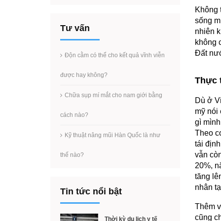
Không t
sống mũ
Tư vấn
nhiên k
không c
Đất nướ
Độn cằm có thể cho kết quả vĩnh viễn
được hay không?
Thực t
Chữa sụp mí mắt cho nam giới bằng
Dù ở V
mỹ nói 
cách nào?
gì mình
Theo co
Kỹ thuật nâng mũi Hàn Quốc là như
tái địn
vẫn còn
thế nào?
20%, nă
tăng lê
nhân tạ
Tin tức nổi bật
Thêm và
cũng ch
Thời kỳ du lịch y tế