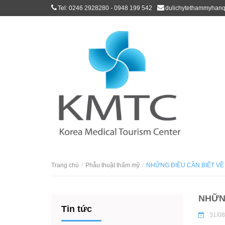
Tel: 0246 2928280 - 0948 199 542
dulichytethammyhan
Trang chủ
Phẫu thuật thẩm mỹ
NHỮNG ĐIỀU CẦN BIẾT V
NHỮN
Tin tức
31/08