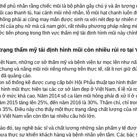
hể phủ nhận rằng chiếc mũi là bộ phận gây chú ý và ấn tượng 
i cao thanh tú, hai cánh mũi nhỏ nhắn, lỗ mũi hạt chanh luôn 
hông phải ai cũng may mắn được sinh ra với nét đẹp tự nhiên 
hỉ của phụ nữ mà cả nam giới, rất nhiều phương pháp nâng m
c tiên phong trong lĩnh vực thẩm mỹ tái định hình mũi này chín
rạng thẩm mỹ tái định hình mũi còn nhiều rủi ro tại
iệt Nam, những cơ sở thẩm mỹ và bệnh viện tư mọc lên như n
chung và nâng mũi nói riêng nhưng trên thực tế, rất ít nơi gi
 đã quảng cáo.
n số thống kê được cung cấp bởi Hội Phẫu thuật tạo hình thẩm
h hình mũi thực hiện tại các cơ sở làm đẹp ở Việt Nam, tỉ lệ rủi 
 ở mức khá cao. Năm 2014 số ca làm mũi hỏng phải đi xử lí ở 
m 2015 tăng lên 25%, đến năm 2016 là 30%. Thậm chí, chỉ tro
n 35%. Điều này cho thấy một thực trạng rằng chất lượng của
i Việt Nam vẫn còn tồn tại nhiều câu hỏi lớn.
o đó, tay nghề bác sĩ và chất lượng những sản phẩm y tế được 
ưa thực sự khiến khách hàng và bệnh nhân yên tâm. Các bác sỹ