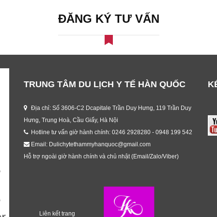
ĐĂNG KÝ TƯ VẤN
TRUNG TÂM DU LỊCH Y TẾ HÀN QUỐC
K
Địa chỉ: Số 3606-C2 Dcapitale Trần Duy Hưng, 119 Trần Duy
Hưng, Trung Hoà, Cầu Giấy, Hà Nội
Hotline tư vấn giờ hành chính: 0246 2928280 - 0948 199 542
Email: Dulichytethammyhanquoc@gmail.com
Hỗ trợ ngoài giờ hành chính và chủ nhật (Email/Zalo/Viber)
Liên kết trang