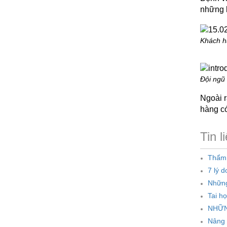
những l
Khách h
Đội ngũ 
Ngoài r
hàng c
Tin l
Thẩm 
7 lý 
Những
Tai h
NHỮN
Nâng 