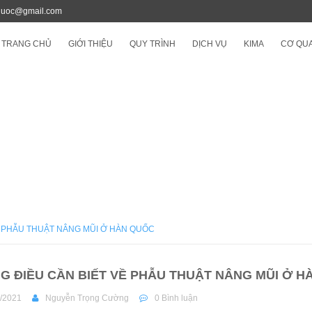
quoc@gmail.com
TRANG CHỦ
GIỚI THIỆU
QUY TRÌNH
DỊCH VỤ
KIMA
CƠ QUA
Ề PHẪU THUẬT NÂNG MŨI Ở HÀN QUỐC
G ĐIỀU CẦN BIẾT VỀ PHẪU THUẬT NÂNG MŨI Ở H
/2021
Nguyễn Trọng Cường
0 Bình luận