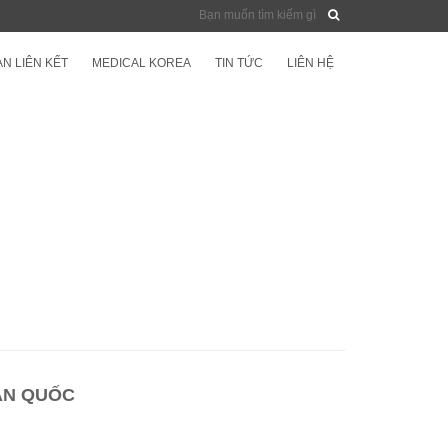
N LIÊN KẾT
MEDICAL KOREA
TIN TỨC
LIÊN HỆ
ÀN QUỐC