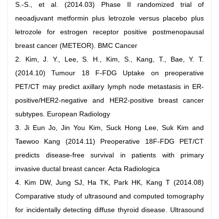
S.-S., et al. (2014.03) Phase II randomized trial of
neoadjuvant metformin plus letrozole versus placebo plus
letrozole for estrogen receptor positive postmenopausal
breast cancer (METEOR). BMC Cancer
2. Kim, J. Y., Lee, S. H., Kim, S., Kang, T., Bae, Y. T.
(2014.10) Tumour 18 F-FDG Uptake on preoperative
PET/CT may predict axillary lymph node metastasis in ER-
positive/HER2-negative and HER2-positive breast cancer
subtypes. European Radiology
3. Ji Eun Jo, Jin You Kim, Suck Hong Lee, Suk Kim and
Taewoo Kang (2014.11) Preoperative 18F-FDG PET/CT
predicts disease-free survival in patients with primary
invasive ductal breast cancer. Acta Radiologica
4. Kim DW, Jung SJ, Ha TK, Park HK, Kang T (2014.08)
Comparative study of ultrasound and computed tomography
for incidentally detecting diffuse thyroid disease. Ultrasound