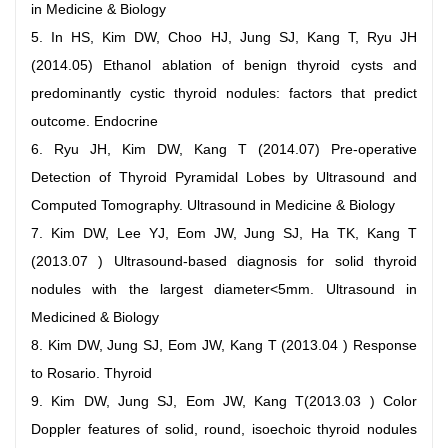
in Medicine & Biology
5. In HS, Kim DW, Choo HJ, Jung SJ, Kang T, Ryu JH
(2014.05) Ethanol ablation of benign thyroid cysts and
predominantly cystic thyroid nodules: factors that predict
outcome. Endocrine
6. Ryu JH, Kim DW, Kang T (2014.07) Pre-operative
Detection of Thyroid Pyramidal Lobes by Ultrasound and
Computed Tomography. Ultrasound in Medicine & Biology
7. Kim DW, Lee YJ, Eom JW, Jung SJ, Ha TK, Kang T
(2013.07 ) Ultrasound-based diagnosis for solid thyroid
nodules with the largest diameter<5mm. Ultrasound in
Medicined & Biology
8. Kim DW, Jung SJ, Eom JW, Kang T (2013.04 ) Response
to Rosario. Thyroid
9. Kim DW, Jung SJ, Eom JW, Kang T(2013.03 ) Color
Doppler features of solid, round, isoechoic thyroid nodules