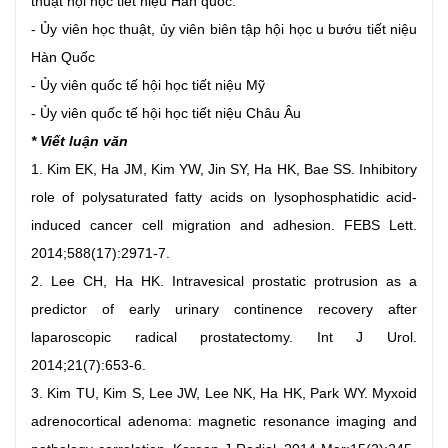
thuật hội học tiết niệu Hàn quốc.
- Ủy viên học thuật, ủy viên biên tập hội học u bướu tiết niệu
Hàn Quốc
- Ủy viên quốc tế hội học tiết niệu Mỹ
- Ủy viên quốc tế hội học tiết niệu Châu Âu
* Viết luận văn
1. Kim EK, Ha JM, Kim YW, Jin SY, Ha HK, Bae SS. Inhibitory
role of polysaturated fatty acids on lysophosphatidic acid-
induced cancer cell migration and adhesion. FEBS Lett.
2014;588(17):2971-7.
2. Lee CH, Ha HK. Intravesical prostatic protrusion as a
predictor of early urinary continence recovery after
laparoscopic radical prostatectomy. Int J Urol.
2014;21(7):653-6.
3. Kim TU, Kim S, Lee JW, Lee NK, Ha HK, Park WY. Myxoid
adrenocortical adenoma: magnetic resonance imaging and