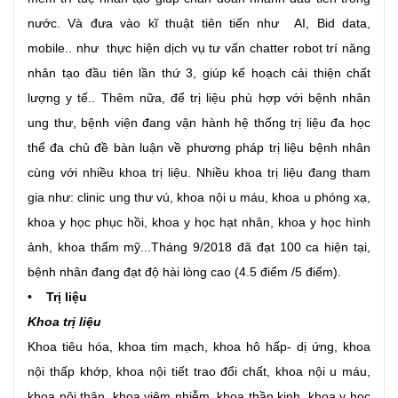
nước. Và đưa vào kĩ thuật tiên tiến như AI, Bid data,
mobile.. như thực hiện dịch vụ tư vấn chatter robot trí năng
nhân tạo đầu tiên lần thứ 3, giúp kế hoạch cải thiện chất
lượng y tế.. Thêm nữa, để trị liệu phù hợp với bệnh nhân
ung thư, bệnh viện đang vận hành hệ thống trị liệu đa học
thể đa chủ đề bàn luận về phương pháp trị liệu bệnh nhân
cùng với nhiều khoa trị liệu. Nhiều khoa trị liệu đang tham
gia như: clinic ung thư vú, khoa nội u máu, khoa u phóng xạ,
khoa y học phục hồi, khoa y học hạt nhân, khoa y học hình
ảnh, khoa thẩm mỹ...Tháng 9/2018 đã đạt 100 ca hiện tại,
bệnh nhân đang đạt độ hài lòng cao (4.5 điểm /5 điểm).
• Trị liệu
Khoa trị liệu
Khoa tiêu hóa, khoa tim mạch, khoa hô hấp- dị ứng, khoa
nội thấp khớp, khoa nội tiết trao đổi chất, khoa nội u máu,
khoa nội thận, khoa viêm nhiễm, khoa thần kinh, khoa y học