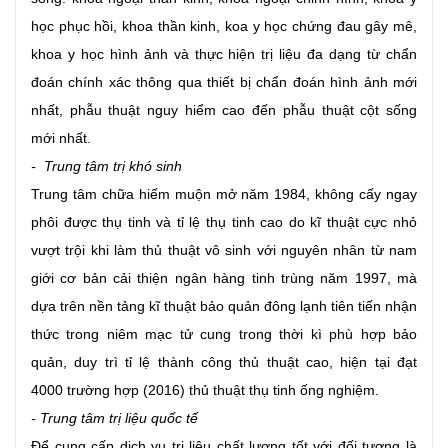
học phục hồi, khoa thần kinh, koa y học chứng đau gây mê,
khoa y học hình ảnh và thực hiện trị liệu đa dạng từ chẩn
đoán chính xác thông qua thiết bị chẩn đoán hình ảnh mới
nhất, phẫu thuật nguy hiểm cao đến phẫu thuật cột sống
mới nhất.
- Trung tâm trị khó sinh
Trung tâm chữa hiếm muộn mở năm 1984, không cấy ngay
phôi được thụ tinh và tỉ lệ thụ tinh cao do kĩ thuật cực nhỏ
vượt trội khi làm thủ thuật vô sinh với nguyên nhân từ nam
giới cơ bản cải thiện ngân hàng tinh trùng năm 1997, mà
dựa trên nền tảng kĩ thuật bảo quản đông lạnh tiên tiến nhận
thức trong niêm mạc tử cung trong thời kì phù hợp bảo
quản, duy trì tỉ lệ thành công thủ thuật cao, hiện tại đạt
4000 trường hợp (2016) thủ thuật thụ tinh ống nghiệm.
- Trung tâm trị liệu quốc tế
Để cung cấp dịch vụ trị liệu chất lượng tốt với đối tượng là