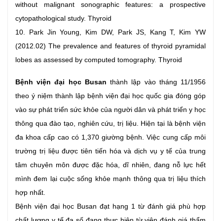
without malignant sonographic features: a prospective
cytopathological study. Thyroid
10. Park Jin Young, Kim DW, Park JS, Kang T, Kim YW
(2012.02) The prevalence and features of thyroid pyramidal
lobes as assessed by computed tomography. Thyroid
Bệnh viện đại học Busan
thành lập vào tháng 11/1956
theo ý niệm thành lập bệnh viện đại học quốc gia đóng góp
vào sự phát triển sức khỏe của người dân và phát triển y học
thông qua đào tạo, nghiên cứu, trị liệu. Hiện tại là bệnh viện
đa khoa cấp cao có 1,370 giường bệnh. Việc cung cấp môi
trường trị liệu được tiên tiến hóa và dịch vụ y tế của trung
tâm chuyên môn được đặc hóa, dĩ nhiên, đang nỗ lực hết
mình đem lại cuộc sống khỏe mạnh thông qua trị liệu thích
hợp nhất.
Bệnh viện đại học Busan đạt hạng 1 từ đánh giá phù hợp
chất lượng y tế đa số đang thực hiện từ viện đánh giá thẩm