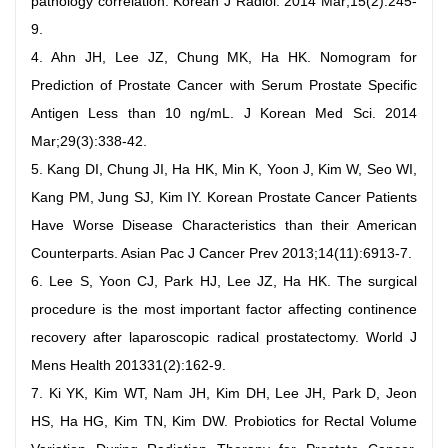
pathology correlation. Korean J Radiol. 2014 Mar;15(2):245-
9.
4. Ahn JH, Lee JZ, Chung MK, Ha HK. Nomogram for
Prediction of Prostate Cancer with Serum Prostate Specific
Antigen Less than 10 ng/mL. J Korean Med Sci. 2014
Mar;29(3):338-42.
5. Kang DI, Chung JI, Ha HK, Min K, Yoon J, Kim W, Seo WI,
Kang PM, Jung SJ, Kim IY. Korean Prostate Cancer Patients
Have Worse Disease Characteristics than their American
Counterparts. Asian Pac J Cancer Prev 2013;14(11):6913-7.
6. Lee S, Yoon CJ, Park HJ, Lee JZ, Ha HK. The surgical
procedure is the most important factor affecting continence
recovery after laparoscopic radical prostatectomy. World J
Mens Health 201331(2):162-9.
7. Ki YK, Kim WT, Nam JH, Kim DH, Lee JH, Park D, Jeon
HS, Ha HG, Kim TN, Kim DW. Probiotics for Rectal Volume