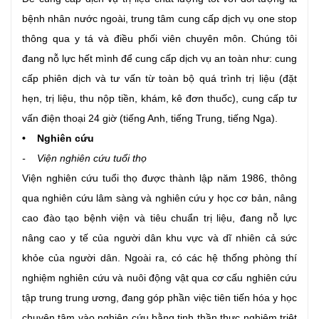
bệnh nhân nước ngoài, trung tâm cung cấp dịch vụ one stop
thông qua y tá và điều phối viên chuyên môn. Chúng tôi
đang nỗ lực hết mình để cung cấp dịch vụ an toàn như: cung
cấp phiên dịch và tư vấn từ toàn bộ quá trình trị liệu (đặt
hẹn, trị liệu, thu nộp tiền, khám, kê đơn thuốc), cung cấp tư
vấn điện thoại 24 giờ (tiếng Anh, tiếng Trung, tiếng Nga).
• Nghiên cứu
- Viện nghiên cứu tuổi thọ
Viện nghiên cứu tuổi thọ được thành lập năm 1986, thông
qua nghiên cứu lâm sàng và nghiên cứu y học cơ bản, nâng
cao đào tạo bệnh viện và tiêu chuẩn trị liệu, đang nỗ lực
nâng cao y tế của người dân khu vực và dĩ nhiên cả sức
khỏe của người dân. Ngoài ra, có các hệ thống phòng thí
nghiệm nghiên cứu và nuôi động vật qua cơ cấu nghiên cứu
tập trung trung ương, đang góp phần việc tiên tiến hóa y học
chuyên tâm vào nghiên cứu bằng tinh thần thực nghiệm triệt