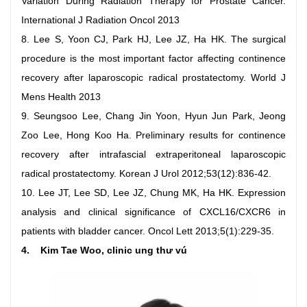
Variation During Radiation Therapy for Prostate Cancer.
International J Radiation Oncol 2013
8. Lee S, Yoon CJ, Park HJ, Lee JZ, Ha HK. The surgical
procedure is the most important factor affecting continence
recovery after laparoscopic radical prostatectomy. World J
Mens Health 2013
9. Seungsoo Lee, Chang Jin Yoon, Hyun Jun Park, Jeong
Zoo Lee, Hong Koo Ha. Preliminary results for continence
recovery after intrafascial extraperitoneal laparoscopic
radical prostatectomy. Korean J Urol 2012;53(12):836-42.
10. Lee JT, Lee SD, Lee JZ, Chung MK, Ha HK. Expression
analysis and clinical significance of CXCL16/CXCR6 in
patients with bladder cancer. Oncol Lett 2013;5(1):229-35.
4. Kim Tae Woo, clinic ung thư vú