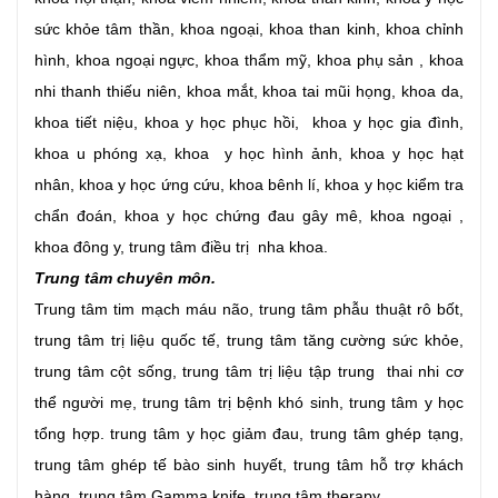
sức khỏe tâm thần, khoa ngoại, khoa than kinh, khoa chỉnh
hình, khoa ngoại ngực, khoa thẩm mỹ, khoa phụ sản , khoa
nhi thanh thiếu niên, khoa mắt, khoa tai mũi họng, khoa da,
khoa tiết niệu, khoa y học phục hồi, khoa y học gia đình,
khoa u phóng xạ, khoa y học hình ảnh, khoa y học hạt
nhân, khoa y học ứng cứu, khoa bênh lí, khoa y học kiểm tra
chẩn đoán, khoa y học chứng đau gây mê, khoa ngoại ,
khoa đông y, trung tâm điều trị nha khoa.
Trung tâm chuyên môn.
Trung tâm tim mạch máu não, trung tâm phẫu thuật rô bốt,
trung tâm trị liệu quốc tế, trung tâm tăng cường sức khỏe,
trung tâm cột sống, trung tâm trị liệu tập trung thai nhi cơ
thể người mẹ, trung tâm trị bệnh khó sinh, trung tâm y học
tổng hợp. trung tâm y học giảm đau, trung tâm ghép tạng,
trung tâm ghép tế bào sinh huyết, trung tâm hỗ trợ khách
hàng, trung tâm Gamma knife, trung tâm therapy.