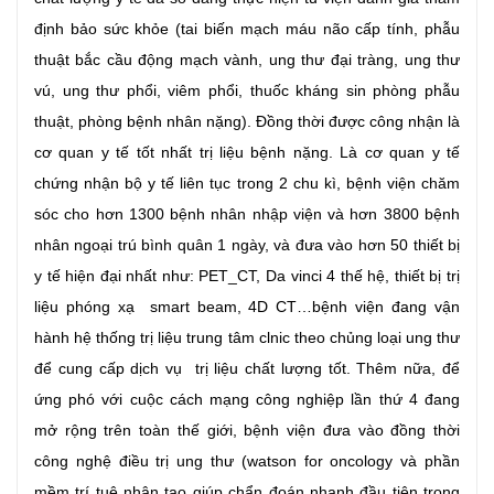
định bảo sức khỏe (tai biến mạch máu não cấp tính, phẫu
thuật bắc cầu động mạch vành, ung thư đại tràng, ung thư
vú, ung thư phổi, viêm phổi, thuốc kháng sin phòng phẫu
thuật, phòng bệnh nhân nặng). Đồng thời được công nhận là
cơ quan y tế tốt nhất trị liệu bệnh nặng. Là cơ quan y tế
chứng nhận bộ y tế liên tục trong 2 chu kì, bệnh viện chăm
sóc cho hơn 1300 bệnh nhân nhập viện và hơn 3800 bệnh
nhân ngoại trú bình quân 1 ngày, và đưa vào hơn 50 thiết bị
y tế hiện đại nhất như: PET_CT, Da vinci 4 thế hệ, thiết bị trị
liệu phóng xạ smart beam, 4D CT…bệnh viện đang vận
hành hệ thống trị liệu trung tâm clnic theo chủng loại ung thư
để cung cấp dịch vụ trị liệu chất lượng tốt. Thêm nữa, để
ứng phó với cuộc cách mạng công nghiệp lần thứ 4 đang
mở rộng trên toàn thế giới, bệnh viện đưa vào đồng thời
công nghệ điều trị ung thư (watson for oncology và phần
mềm trí tuệ nhân tạo giúp chẩn đoán nhanh đầu tiên trong