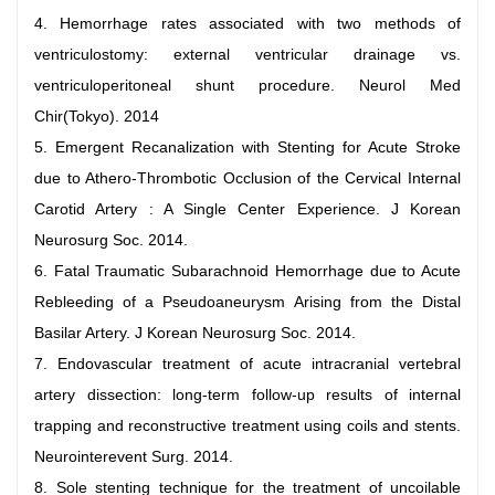
4. Hemorrhage rates associated with two methods of
ventriculostomy: external ventricular drainage vs.
ventriculoperitoneal shunt procedure. Neurol Med
Chir(Tokyo). 2014
5. Emergent Recanalization with Stenting for Acute Stroke
due to Athero-Thrombotic Occlusion of the Cervical Internal
Carotid Artery : A Single Center Experience. J Korean
Neurosurg Soc. 2014.
6. Fatal Traumatic Subarachnoid Hemorrhage due to Acute
Rebleeding of a Pseudoaneurysm Arising from the Distal
Basilar Artery. J Korean Neurosurg Soc. 2014.
7. Endovascular treatment of acute intracranial vertebral
artery dissection: long-term follow-up results of internal
trapping and reconstructive treatment using coils and stents.
Neurointerevent Surg. 2014.
8. Sole stenting technique for the treatment of uncoilable