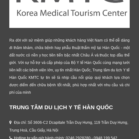
Ra đời với sứ mệnh giúp những khách hàng Việt Nam có thể dễ dàng
đi thăm khám, chữa bệnh hay phẫu thuật thẩm mỹ tại Hàn Quốc - một
đất nước có nền y học tiên tiến bậc nhất Châu Á và thuộc top đầu thế
giới. Với sự hỗ trợ và cấp phép của Bộ Y tế Hàn Quốc cùng mạng lưới
liên kết các bệnh viện lớn, uy tín nhất Hàn Quốc, Trung tâm du lịch Y tế
Hàn Quốc KMTC tự tin sẽ là nhịp cầu nối giúp quý khách lựa chọn
được điểm đến chữa bệnh tốt nhất, phù hợp nhất với nhu cầu và chi
phí của mình
TRUNG TÂM DU LỊCH Y TẾ HÀN QUỐC
Địa chỉ: Số 3606-C2 Dcapitale Trần Duy Hưng, 119 Trần Duy Hưng,
Trung Hoà, Cầu Giấy, Hà Nội
Hotline tư vấn giờ hành chính: 0246 2928280 - 0948 199 542