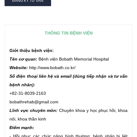
ĐĂNG KÝ TƯ VẤN
THÔNG TIN BỆNH VIỆN
Giới thiệu bệnh viện:
Tên cơ quan:
Bệnh viện Bobath Memorial Hospital
Website:
http://www.bobath.co.kr/
Số điện thoại liên hệ và email (dùng tiếp nhận và tư vấn
bệnh nhân):
+82-31-8039-2163
bobathrehab@gmail.com
Lĩnh vực chuyên môn:
Chuyên k
hoa y học phục hồi, khoa
nôi, khoa thần kinh ​​​​​​
Điểm mạnh:
- Hồi phục các chức năng bình thường: bệnh nhân bị liệt